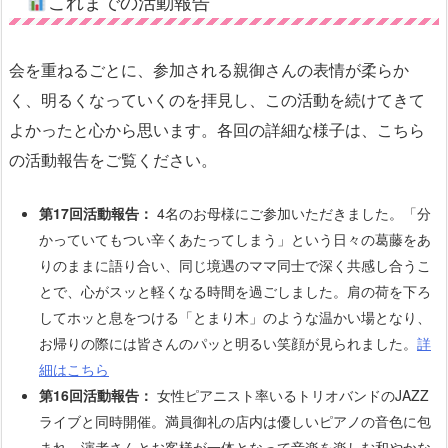
これまでの活動報告
会を重ねるごとに、参加される親御さんの表情が柔らか
く、明るくなっていくのを拝見し、この活動を続けてきて
よかったと心から思います。各回の詳細な様子は、こちら
の活動報告をご覧ください。
第17回活動報告：
4名のお母様にご参加いただきました。「分
かっていてもつい辛くあたってしまう」という日々の葛藤をあ
りのままに語り合い、同じ境遇のママ同士で深く共感し合うこ
とで、心がスッと軽くなる時間を過ごしました。肩の荷を下ろ
してホッと息をつける「とまり木」のような温かい場となり、
お帰りの際には皆さんのパッと明るい笑顔が見られました。
詳
細はこちら
第16回活動報告：
女性ピアニスト率いるトリオバンドのJAZZ
ライブと同時開催。満員御礼の店内は優しいピアノの音色に包
まれ、演者さんとお客様が一体となって音楽を楽しむ和やかな