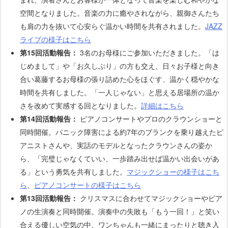
空間となりました。音楽の力に癒やされながら、親御さんたち
も肩の力を抜いて心安らぐ温かい時間を共有されました。
JAZZ
ライブの様子はこちら
第15回活動報告：
3名のお母様にご参加いただきました。「は
じめまして」や「お久しぶり」の方も交え、日々お子様と向き
合い葛藤するお母様の張り詰めた心をほぐす、温かく穏やかな
時間を共有しました。「一人じゃない」と思える居場所の温か
さを改めて実感する回となりました。
詳細はこちら
第14回活動報告：
ピアノコンサートやプロのクラウンショーと
同時開催。パニック障害による約7年のブランクを乗り越えたピ
アニストさんや、実話のモデルとなったクラウンさんの姿か
ら、「完璧じゃなくていい、一歩踏み出せば温かい出会いがあ
る」という勇気を共有しました。
マジックショーの様子はこち
ら
、
ピアノコンサートの様子はこちら
第13回活動報告：
クリスマスに合わせてマジックショーやピア
ノの生演奏と同時開催。演奏中の失敗も「もう一回！」と笑い
合える優しい空気の中、ワンちゃんも一緒にまったりと聴き入