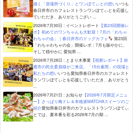
描く「居場所づくり」とワンぽてぃとの想い
いつも
春日井市のカフェレストランワンぽてぃとを応援し
ていただき、ありがとうござい ...
2026年7月30日
:
イベントレポート
【第23回開催レ
ポ】初めてのワンちゃんも大歓迎！7月の「わちゃ
わちゃの会」｜春日井市のドッグカフェ
第23回
「わちゃわちゃの会」開催レポ：7月も賑やかに、
そして穏やかに 愛知県 ...
2026年7月28日
:
とまり木事業
【視察レポート】鈴
鹿市の民生委員様がご来店。「15分雇用」の現場と
私たちの想い
いつも愛知県春日井市のカフェレスト
ランワンぽてぃとを応援していただき、ありがとう
...
2026年7月21日
:
お知らせ
【2026年7月限定メニュ
ー】さっぱり梅ドレ＆本格派MATCHAスイーツのご
紹介
愛知県春日井市のカフェレストランワンぽてぃ
とでは、夏本番を彩る2026年7月の期 ...