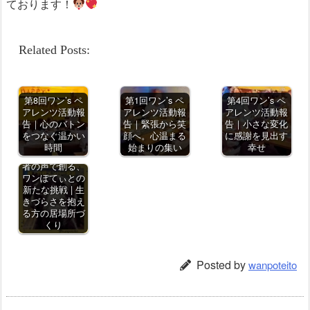
ております！
Related Posts:
第8回ワン’s ペ
第1回ワン’s ペ
第4回ワン’s ペ
アレンツ活動報
アレンツ活動報
アレンツ活動報
告｜心のバトン
告｜緊張から笑
告｜小さな変化
をつなぐ温かい
顔へ。心温まる
に感謝を見出す
【新・作戦メン
時間
始まりの集い
幸せ
バー結成】当事
者の声で創る、
ワンぽてぃとの
新たな挑戦 | 生
きづらさを抱え
る方の居場所づ
くり
Posted by
wanpoteito