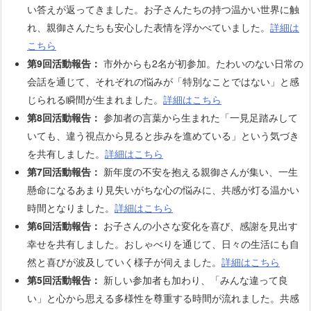
い答えが返ってきました。お子さんたちの持つ温かい世界に触
れ、親御さんたちも安心した表情を浮かべていました。
詳細は
こちら
第9回活動報告：
市外からも2名が初参加。たわいのない日常の
会話を通じて、それぞれの悩みが「特別なことではない」と感
じられる瞬間が生まれました。
詳細はこちら
第8回活動報告：
参加者の言葉から生まれた「一見足踏みして
いても、違う視点から見ると歩みを進めている」という気づき
を共有しました。
詳細はこちら
第7回活動報告：
新年度の不安を抱える親御さんが集い、一生
懸命になるあまり見失いがちな心の悩みに、共感が灯る温かい
時間となりました。
詳細はこちら
第6回活動報告：
お子さんの小さな変化を喜び、感謝を見出す
幸せを共有しました。おしゃべりを通じて、日々の生活にも自
然と喜びが波及していく様子が伺えました。
詳細はこちら
第5回活動報告：
新しい参加者も加わり、「みんな違って良
い」と心から思える多様性を尊重する時間が流れました。共感