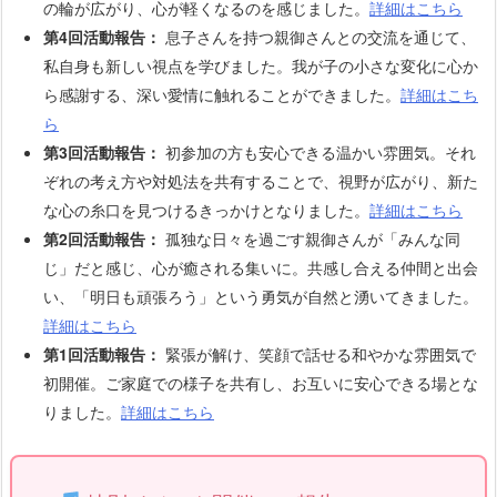
の輪が広がり、心が軽くなるのを感じました。
詳細はこちら
第4回活動報告：
息子さんを持つ親御さんとの交流を通じて、
私自身も新しい視点を学びました。我が子の小さな変化に心か
ら感謝する、深い愛情に触れることができました。
詳細はこち
ら
第3回活動報告：
初参加の方も安心できる温かい雰囲気。それ
ぞれの考え方や対処法を共有することで、視野が広がり、新た
な心の糸口を見つけるきっかけとなりました。
詳細はこちら
第2回活動報告：
孤独な日々を過ごす親御さんが「みんな同
じ」だと感じ、心が癒される集いに。共感し合える仲間と出会
い、「明日も頑張ろう」という勇気が自然と湧いてきました。
詳細はこちら
第1回活動報告：
緊張が解け、笑顔で話せる和やかな雰囲気で
初開催。ご家庭での様子を共有し、お互いに安心できる場とな
りました。
詳細はこちら