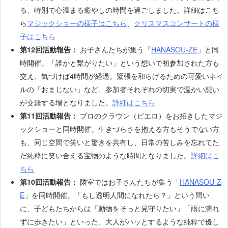
る、特別で心温まる癒やしの時間を過ごしました。詳細はこち
ら
マジックショーの様子はこちら
、
クリスマスコンサートの様
子はこちら
第12回活動報告：
お子さんたちが集う「
HANASOU-ZE
」と同
時開催。「誰かと繋がりたい」という想いで初参加された方も
交え、気づけば4時間が経過。緊張を和らげるための可愛いネイ
ルの「おまじない」など、参加者それぞれの切実で温かい想い
が交錯する場となりました。
詳細はこちら
第11回活動報告：
プロのクラウン（ピエロ）をお招きしたマジ
ックショーと同時開催。生きづらさを抱える方もそうでない方
も、同じ空間で笑いと驚きを共有し、日常の苦しみを忘れてた
だ純粋に笑い合える宝物のような時間となりました。
詳細はこ
ちら
第10回活動報告：
隣室ではお子さんたちが集う「
HANASOU-Z
E
」を同時開催。「もし透明人間になれたら？」という問い
に、子どもたちからは「動物をそっと見守りたい」「雨に濡れ
ずに歩きたい」といった、大人がハッとするような純粋で優し