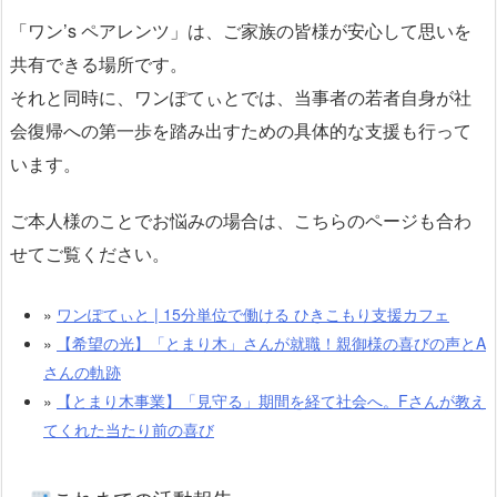
「ワン’s ペアレンツ」は、ご家族の皆様が安心して思いを
共有できる場所です。
それと同時に、ワンぽてぃとでは、当事者の若者自身が社
会復帰への第一歩を踏み出すための具体的な支援も行って
います。
ご本人様のことでお悩みの場合は、こちらのページも合わ
せてご覧ください。
»
ワンぽてぃと | 15分単位で働ける ひきこもり支援カフェ
»
【希望の光】「とまり木」さんが就職！親御様の喜びの声とA
さんの軌跡
»
【とまり木事業】「見守る」期間を経て社会へ。Fさんが教え
てくれた当たり前の喜び