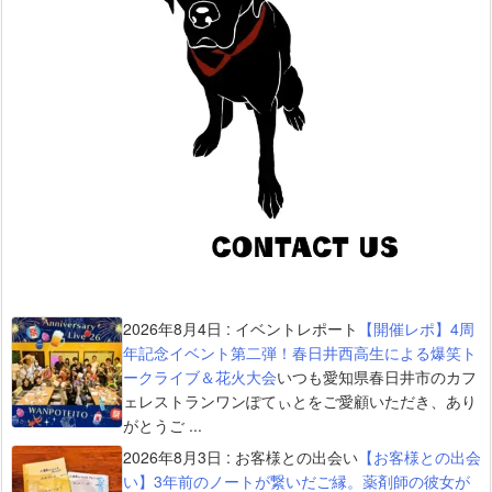
2026年8月4日
:
イベントレポート
【開催レポ】4周
年記念イベント第二弾！春日井西高生による爆笑ト
ークライブ＆花火大会
いつも愛知県春日井市のカフ
ェレストランワンぽてぃとをご愛顧いただき、あり
がとうご ...
2026年8月3日
:
お客様との出会い
【お客様との出会
い】3年前のノートが繋いだご縁。薬剤師の彼女が