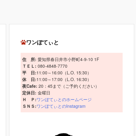
ワンぽてぃと
住 所:
愛知県春日井市小野町4-9-10 1F
ＴＥＬ:
080-4848-7770
平 日:
11:00～16:00（L.O. 15:30）
休 日:
11:00～17:00（L.O. 16:30）
夜Cafe:
20：45まで（ご予約ください）
定休日:
金曜日
Ｈ Ｐ:
ワンぽてぃとのホームページ
ＳＮＳ:
ワンぽてぃとのInstagram