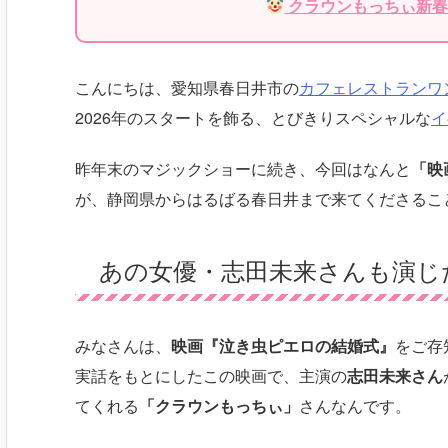
クラウンもっちぃ新春
こんにちは、愛知県春日井市の
カフェレストラン
ワ
2026年のスタートを飾る、とびきりスペシャルな
イ
昨年末のマジックショーに続き、今回はなんと
「映
が、静岡県からはるばる春日井まで来てくださるこ
あの女優・志田未来さんも演じ
みなさんは、
映画『泣き虫ピエロの結婚式』
をご存
実話をもとにしたこの映画で、主演の
志田未来さん
てくれる
「クラウンもっちぃ」
さんなんです。