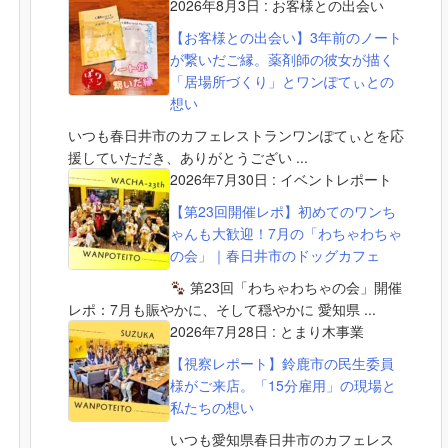
2026年8月3日
:
お客様との出会い
【お客様との出会い】3年前のノート
が繋いだご縁。薬剤師の彼女が描く
「居場所づくり」とワンぽてぃとの
想い
いつも春日井市のカフェレストランワンぽてぃとを応
援していただき、ありがとうござい ...
2026年7月30日
:
イベントレポート
【第23回開催レポ】初めてのワンち
ゃんも大歓迎！7月の「わちゃわちゃ
の会」｜春日井市のドッグカフェ
第23回「わちゃわちゃの会」開催
レポ：7月も賑やかに、そして穏やかに 愛知県 ...
2026年7月28日
:
とまり木事業
【視察レポート】鈴鹿市の民生委員
様がご来店。「15分雇用」の現場と
私たちの想い
いつも愛知県春日井市のカフェレス