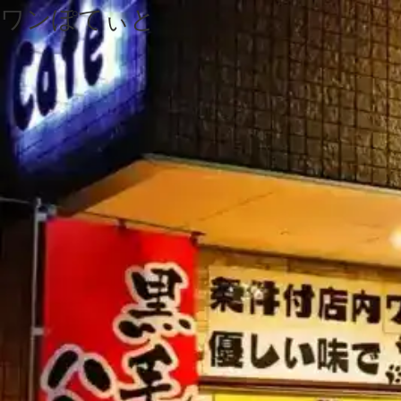
ワンぽてぃと