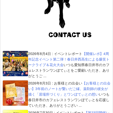
2026年8月4日
:
イベントレポート
【開催レポ】4周
年記念イベント第二弾！春日井西高生による爆笑ト
ークライブ＆花火大会
いつも愛知県春日井市のカフ
ェレストランワンぽてぃとをご愛顧いただき、あり
がとうご ...
2026年8月3日
:
お客様との出会い
【お客様との出会
い】3年前のノートが繋いだご縁。薬剤師の彼女が
描く「居場所づくり」とワンぽてぃとの想い
いつも
春日井市のカフェレストランワンぽてぃとを応援し
ていただき、ありがとうござい ...
2026年7月30日
:
イベントレポート
【第23回開催レ