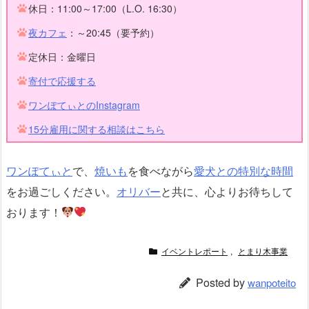
休日：11:00～17:00（L.O. 16:30）
夜カフェ
：～20:45（要予約）
定休日：金曜日
寄付で応援する
ワンぽてぃとのInstagram
15分雇用に関する相談はこちら
ワンぽてぃと
で、
焼いも
を食べながら
愛犬との特別な時間
をお過ごしください。
オリバー
と共に、心よりお待ちして
おります！
イベントレポート
,
とまり木事業
Posted by
wanpoteito