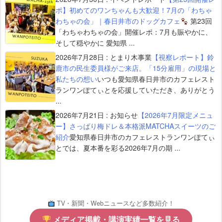
ポ】初めてのワンちゃんも大歓迎！7月の「わちゃ
わちゃの会」｜春日井市のドッグカフェ
第23回
「わちゃわちゃの会」開催レポ：7月も賑やかに、
そして穏やかに 愛知県 ...
2026年7月28日
:
とまり木事業
【視察レポート】鈴
鹿市の民生委員様がご来店。「15分雇用」の現場と
私たちの想い
いつも愛知県春日井市のカフェレスト
ランワンぽてぃとを応援していただき、ありがとう
...
2026年7月21日
:
お知らせ
【2026年7月限定メニュ
ー】さっぱり梅ドレ＆本格派MATCHAスイーツのご
紹介
愛知県春日井市のカフェレストランワンぽてぃ
とでは、夏本番を彩る2026年7月の期 ...
TV・新聞・Webニュースなど多数紹介！
メディア掲載・講演実績一覧を見る