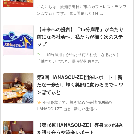
こんにちは、愛知県春日井市のカフェレストランワ
ンぽてぃとです。 先日開催した1月 ...
【未来への提言】「15分雇用」が当たり
前になる社会へ。私たちが描く次のステ
ップ
「15分雇用」が当たり前の社会になるために
「働きたいけれど、長時間拘束され ...
第9回 HANASOU-ZE 開催レポート｜新
たな一歩が、輝く笑顔に変わるまで – ワ
ンぽてぃと
不安を越えて、輝き始めた表情 第9回の
HANASOU-ZEには、新しい生活へ ...
【第16回HANASOU-ZE】等身大の悩み
を語り合う交流会レポート