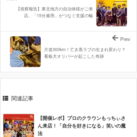
【視察報告】東北地方の自治体様がご来
店。「15分雇用」がつなぐ支援の輪
Prev
片道300km！亡き黒ラブの生まれ変わり？
看板犬オリバーが起こした奇跡
関連記事
【開催レポ】プロのクラウンもっちぃさ
ん来店！「自分を好きになる」笑いの魔
法