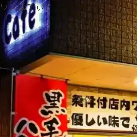
ワンぽてぃと