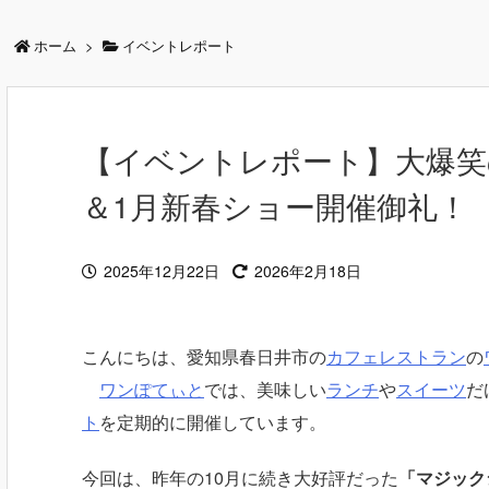
ホーム
>
イベントレポート
【イベントレポート】大爆
＆1月新春ショー開催御礼！
2025年12月22日
2026年2月18日
こんにちは、愛知県春日井市の
カフェレストラン
の
ワンぽてぃと
では、美味しい
ランチ
や
スイーツ
だ
ト
を定期的に開催しています。
今回は、昨年の10月に続き大好評だった
「マジック