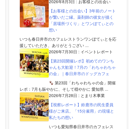
2026年8月3日
:
お客様との出会い
【お客様との出会い】3年前のノート
が繋いだご縁。薬剤師の彼女が描く
「居場所づくり」とワンぽてぃとの
想い
いつも春日井市のカフェレストランワンぽてぃとを応
援していただき、ありがとうござい ...
2026年7月30日
:
イベントレポート
【第23回開催レポ】初めてのワンち
ゃんも大歓迎！7月の「わちゃわちゃ
の会」｜春日井市のドッグカフェ
第23回「わちゃわちゃの会」開催
レポ：7月も賑やかに、そして穏やかに 愛知県 ...
2026年7月28日
:
とまり木事業
【視察レポート】鈴鹿市の民生委員
様がご来店。「15分雇用」の現場と
私たちの想い
いつも愛知県春日井市のカフェレス