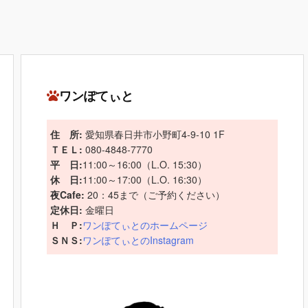
ワンぽてぃと
住 所:
愛知県春日井市小野町4-9-10 1F
ＴＥＬ:
080-4848-7770
平 日:
11:00～16:00（L.O. 15:30）
休 日:
11:00～17:00（L.O. 16:30）
夜Cafe:
20：45まで（ご予約ください）
定休日:
金曜日
Ｈ Ｐ:
ワンぽてぃとのホームページ
ＳＮＳ:
ワンぽてぃとのInstagram