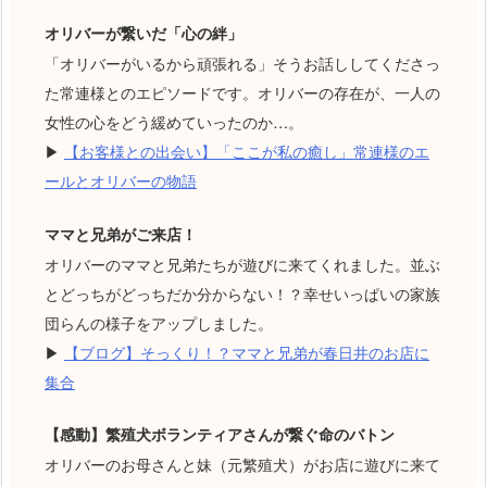
オリバーが繋いだ「心の絆」
「オリバーがいるから頑張れる」そうお話ししてくださっ
た常連様とのエピソードです。オリバーの存在が、一人の
女性の心をどう緩めていったのか…。
▶
【お客様との出会い】「ここが私の癒し」常連様のエ
ールとオリバーの物語
ママと兄弟がご来店！
オリバーのママと兄弟たちが遊びに来てくれました。並ぶ
とどっちがどっちだか分からない！？幸せいっぱいの家族
団らんの様子をアップしました。
▶
【ブログ】そっくり！？ママと兄弟が春日井のお店に
集合
【感動】繁殖犬ボランティアさんが繋ぐ命のバトン
オリバーのお母さんと妹（元繁殖犬）がお店に遊びに来て