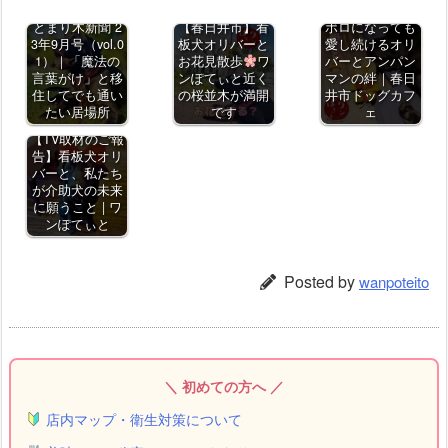
件を経て…ボロ
とまり木新聞 2
【春日井市】看
ボロになっても
3年9月号（vol.0
板犬オリバーと
愛し続けるオリ
1）｜「魔法の
お花見散歩
ワ
バーとアンパン
言葉がけ」と移
ンぽてぃと近く
マンの絆｜春日
住してでも通い
の桜並木が満開
井市ドッグカフ
たい居場所
です
ェ
【TV取材のご報
告】看板犬オリ
バーと、私たち
が介助犬の未来
に願うこと | ワ
ンぽてぃと
Posted by
wanpoteito
＼ 初めての方へ ／
店内マップ・衛生対策について