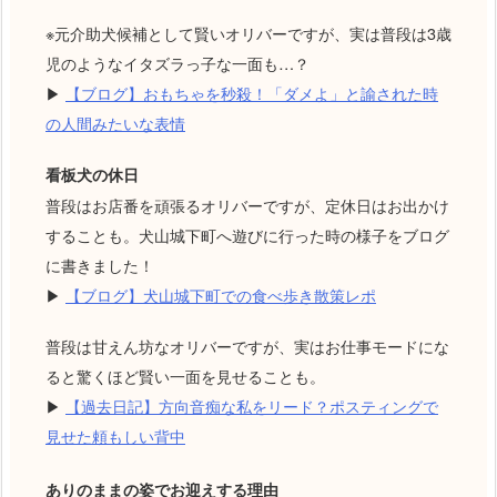
※元介助犬候補として賢いオリバーですが、実は普段は3歳
児のようなイタズラっ子な一面も…？
▶
【ブログ】おもちゃを秒殺！「ダメよ」と諭された時
の人間みたいな表情
看板犬の休日
普段はお店番を頑張るオリバーですが、定休日はお出かけ
することも。犬山城下町へ遊びに行った時の様子をブログ
に書きました！
▶
【ブログ】犬山城下町での食べ歩き散策レポ
普段は甘えん坊なオリバーですが、実はお仕事モードにな
ると驚くほど賢い一面を見せることも。
▶
【過去日記】方向音痴な私をリード？ポスティングで
見せた頼もしい背中
ありのままの姿でお迎えする理由