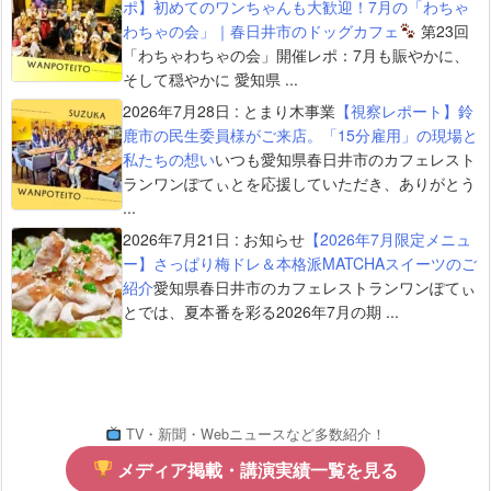
ポ】初めてのワンちゃんも大歓迎！7月の「わちゃ
わちゃの会」｜春日井市のドッグカフェ
第23回
「わちゃわちゃの会」開催レポ：7月も賑やかに、
そして穏やかに 愛知県 ...
2026年7月28日
:
とまり木事業
【視察レポート】鈴
鹿市の民生委員様がご来店。「15分雇用」の現場と
私たちの想い
いつも愛知県春日井市のカフェレスト
ランワンぽてぃとを応援していただき、ありがとう
...
2026年7月21日
:
お知らせ
【2026年7月限定メニュ
ー】さっぱり梅ドレ＆本格派MATCHAスイーツのご
紹介
愛知県春日井市のカフェレストランワンぽてぃ
とでは、夏本番を彩る2026年7月の期 ...
TV・新聞・Webニュースなど多数紹介！
メディア掲載・講演実績一覧を見る