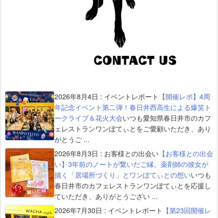
2026年8月4日
:
イベントレポート
【開催レポ】4周
年記念イベント第二弾！春日井西高生による爆笑ト
ークライブ＆花火大会
いつも愛知県春日井市のカフ
ェレストランワンぽてぃとをご愛顧いただき、あり
がとうご ...
2026年8月3日
:
お客様との出会い
【お客様との出会
い】3年前のノートが繋いだご縁。薬剤師の彼女が
描く「居場所づくり」とワンぽてぃとの想い
いつも
春日井市のカフェレストランワンぽてぃとを応援し
ていただき、ありがとうござい ...
2026年7月30日
:
イベントレポート
【第23回開催レ