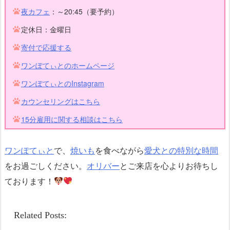
夜カフェ
：～20:45（要予約）
定休日：金曜日
寄付で応援する
ワンぽてぃとのホームページ
ワンぽてぃとのInstagram
カウンセリングはこちら
15分雇用に関する相談はこちら
ワンぽてぃと
で、
焼いも
を食べながら
愛犬との特別な時間
をお過ごしください。
オリバー
とご来店を心よりお待ちし
ております！
Related Posts:
【看板犬の日
常】お鼻消失事