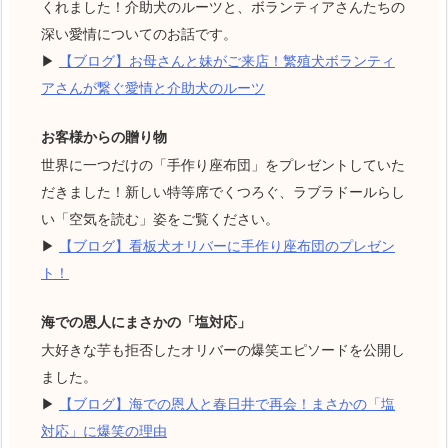
くれました！介助犬のルーツと、ボランティアさんたちの
深い愛情についてのお話です。
▶
【ブログ】お母さんと妹がご来店！繁殖犬ボランティ
アさんが繋ぐ愛情と介助犬のルーツ
お客様からの贈り物
世界に一つだけの「手作り座布団」をプレゼントしていた
だきました！新しい特等席でくつろぐ、ラブラドールらし
い「空気を読む」姿をご覧ください。
▶
【ブログ】看板犬オリバーに手作り座布団のプレゼン
ト！
海での恩人にまさかの「塩対応」
大好きな芋も拒否したオリバーの爆笑エピソードを公開し
ました。
▶
【ブログ】海での恩人と春日井で再会！まさかの「塩
対応」に爆笑の理由