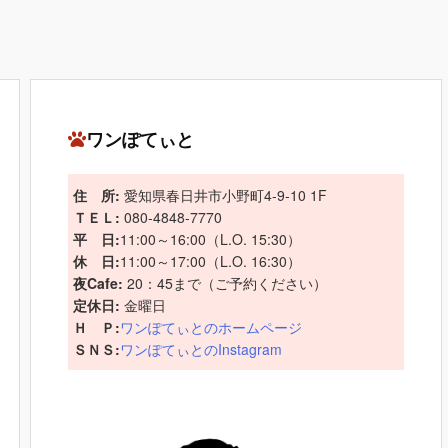
ワンぽてぃと
住 所:
愛知県春日井市小野町4-9-10 1F
ＴＥＬ:
080-4848-7770
平 日:
11:00～16:00（L.O. 15:30）
休 日:
11:00～17:00（L.O. 16:30）
夜Cafe:
20：45まで（ご予約ください）
定休日:
金曜日
Ｈ Ｐ:
ワンぽてぃとのホームページ
ＳＮＳ:
ワンぽてぃとのInstagram