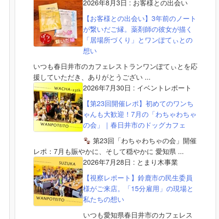
2026年8月3日
:
お客様との出会い
【お客様との出会い】3年前のノート
が繋いだご縁。薬剤師の彼女が描く
「居場所づくり」とワンぽてぃとの
想い
いつも春日井市のカフェレストランワンぽてぃとを応
援していただき、ありがとうござい ...
2026年7月30日
:
イベントレポート
【第23回開催レポ】初めてのワンち
ゃんも大歓迎！7月の「わちゃわちゃ
の会」｜春日井市のドッグカフェ
第23回「わちゃわちゃの会」開催
レポ：7月も賑やかに、そして穏やかに 愛知県 ...
2026年7月28日
:
とまり木事業
【視察レポート】鈴鹿市の民生委員
様がご来店。「15分雇用」の現場と
私たちの想い
いつも愛知県春日井市のカフェレス