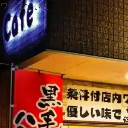
ワンぽてぃと