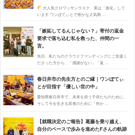
大人気クロワッサンラスク、実は「進化」して
います ワンぽてぃとで密かな人気商 ...
「嫉妬してるんじゃない？」寄付の返金
要求で落ち込む私を救った、仲間の一
言。
先日、私たちのクラウドファンディングにご支援く
ださった方から、「感謝がない」「返 ...
春日井市の先生方とのご縁｜ワンぽてぃ
とが目指す「優しい世の中」
愛知県春日井市で、未来を担う子供たちのために、
そして今を生きる若者のために「何か ...
【就職決定のご報告】葛藤を乗り越え、
自分のペースで歩みを進めたFさんの軌跡