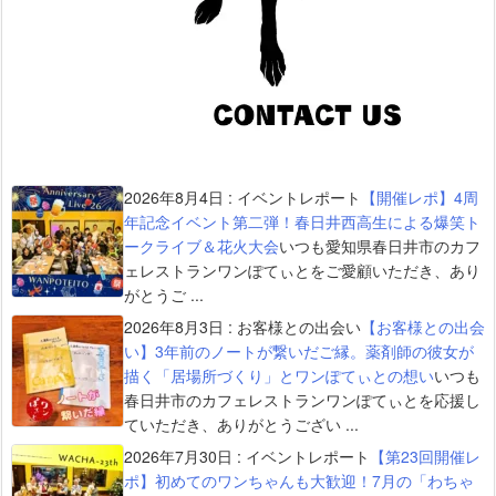
2026年8月4日
:
イベントレポート
【開催レポ】4周
年記念イベント第二弾！春日井西高生による爆笑ト
ークライブ＆花火大会
いつも愛知県春日井市のカフ
ェレストランワンぽてぃとをご愛顧いただき、あり
がとうご ...
2026年8月3日
:
お客様との出会い
【お客様との出会
い】3年前のノートが繋いだご縁。薬剤師の彼女が
描く「居場所づくり」とワンぽてぃとの想い
いつも
春日井市のカフェレストランワンぽてぃとを応援し
ていただき、ありがとうござい ...
2026年7月30日
:
イベントレポート
【第23回開催レ
ポ】初めてのワンちゃんも大歓迎！7月の「わちゃ