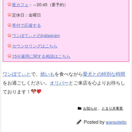
夜カフェ
：～20:45（要予約）
定休日：金曜日
寄付で応援する
ワンぽてぃとのInstagram
カウンセリングはこちら
15分雇用に関する相談はこちら
ワンぽてぃと
で、
焼いも
を食べながら
愛犬との特別な時間
をお過ごしください。
オリバー
とご来店を心よりお待ちし
ております！
お知らせ
,
とまり木事業
Posted by
wanpoteito