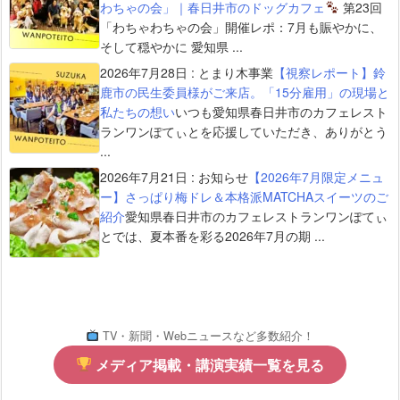
わちゃの会」｜春日井市のドッグカフェ
第23回
「わちゃわちゃの会」開催レポ：7月も賑やかに、
そして穏やかに 愛知県 ...
2026年7月28日
:
とまり木事業
【視察レポート】鈴
鹿市の民生委員様がご来店。「15分雇用」の現場と
私たちの想い
いつも愛知県春日井市のカフェレスト
ランワンぽてぃとを応援していただき、ありがとう
...
2026年7月21日
:
お知らせ
【2026年7月限定メニュ
ー】さっぱり梅ドレ＆本格派MATCHAスイーツのご
紹介
愛知県春日井市のカフェレストランワンぽてぃ
とでは、夏本番を彩る2026年7月の期 ...
TV・新聞・Webニュースなど多数紹介！
メディア掲載・講演実績一覧を見る