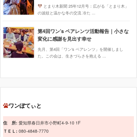
とまり木新聞 25年12月号：広がる「とまり木」
の波紋と温かな冬の交流 冷た ...
第4回ワン’s ペアレンツ活動報告｜小さな
変化に感謝を見出す幸せ
先月、第4回「ワン's ペアレンツ」を開催しまし
た。この会は、生きづらさを抱える ...
ワンぽてぃと
住 所:
愛知県春日井市小野町4-9-10 1F
ＴＥＬ:
080-4848-7770