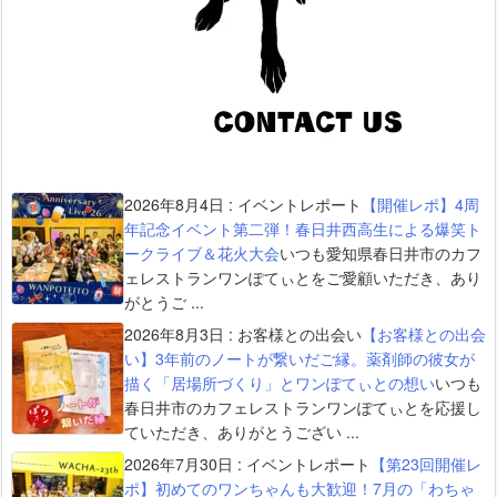
2026年8月4日
:
イベントレポート
【開催レポ】4周
年記念イベント第二弾！春日井西高生による爆笑ト
ークライブ＆花火大会
いつも愛知県春日井市のカフ
ェレストランワンぽてぃとをご愛顧いただき、あり
がとうご ...
2026年8月3日
:
お客様との出会い
【お客様との出会
い】3年前のノートが繋いだご縁。薬剤師の彼女が
描く「居場所づくり」とワンぽてぃとの想い
いつも
春日井市のカフェレストランワンぽてぃとを応援し
ていただき、ありがとうござい ...
2026年7月30日
:
イベントレポート
【第23回開催レ
ポ】初めてのワンちゃんも大歓迎！7月の「わちゃ