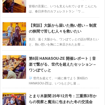
皆様の言葉に、いつも支えられています こんにち
は、春日井市のカフェレストラン「ワ ...
【実話】大阪から届いた熱い想い – 制度
の狭間で苦しむ人々を救いたい
先日、遠く大阪から、ワンぽてぃとの話が聞きたい
と、熱い想いを胸にご来店されたお客 ...
第6回 HANASOU-ZE 開催レポート｜音
楽で繋がる、世代を超えたセッション –
ワンぽてぃと
世代を超えて、一緒に奏でよう 第6回の
HANASOU-ZEは、いつもと少し違 ...
とまり木新聞 25年12月号：三重県3市か
らの視察と魔法に包まれた冬の交流会