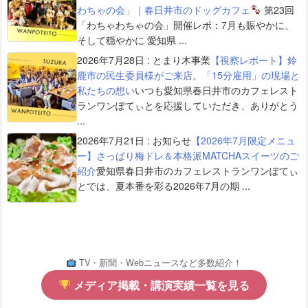
わちゃの会」｜春日井市のドッグカフェ
第23回
「わちゃわちゃの会」開催レポ：7月も賑やかに、
そして穏やかに 愛知県 ...
2026年7月28日
:
とまり木事業
【視察レポート】鈴
鹿市の民生委員様がご来店。「15分雇用」の現場と
私たちの想い
いつも愛知県春日井市のカフェレスト
ランワンぽてぃとを応援していただき、ありがとう
...
2026年7月21日
:
お知らせ
【2026年7月限定メニュ
ー】さっぱり梅ドレ＆本格派MATCHAスイーツのご
紹介
愛知県春日井市のカフェレストランワンぽてぃ
とでは、夏本番を彩る2026年7月の期 ...
TV・新聞・Webニュースなど多数紹介！
メディア掲載・講演実績一覧を見る