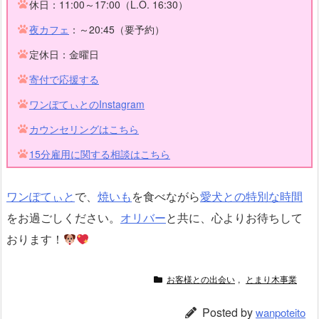
休日：11:00～17:00（L.O. 16:30）
夜カフェ
：～20:45（要予約）
定休日：金曜日
寄付で応援する
ワンぽてぃとのInstagram
カウンセリングはこちら
15分雇用に関する相談はこちら
ワンぽてぃと
で、
焼いも
を食べながら
愛犬との特別な時間
をお過ごしください。
オリバー
と共に、心よりお待ちして
おります！
お客様との出会い
,
とまり木事業
Posted by
wanpoteito