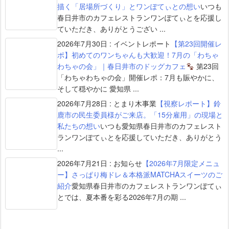
描く「居場所づくり」とワンぽてぃとの想い
いつも
春日井市のカフェレストランワンぽてぃとを応援し
ていただき、ありがとうござい ...
2026年7月30日
:
イベントレポート
【第23回開催レ
ポ】初めてのワンちゃんも大歓迎！7月の「わちゃ
わちゃの会」｜春日井市のドッグカフェ
第23回
「わちゃわちゃの会」開催レポ：7月も賑やかに、
そして穏やかに 愛知県 ...
2026年7月28日
:
とまり木事業
【視察レポート】鈴
鹿市の民生委員様がご来店。「15分雇用」の現場と
私たちの想い
いつも愛知県春日井市のカフェレスト
ランワンぽてぃとを応援していただき、ありがとう
...
2026年7月21日
:
お知らせ
【2026年7月限定メニュ
ー】さっぱり梅ドレ＆本格派MATCHAスイーツのご
紹介
愛知県春日井市のカフェレストランワンぽてぃ
とでは、夏本番を彩る2026年7月の期 ...