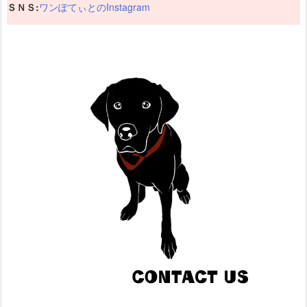
ＳＮＳ:
ワンぽてぃとのInstagram