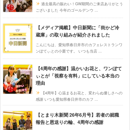
過去最高の賑わい！GW期間のご来店ありがとう
ございました 今年のゴールデンウ ...
【メディア掲載】中日新聞に「街かど冷
蔵庫」の取り組みが紹介されました
こんにちは、愛知県春日井市のカフェレストランワ
ンぽてぃとの小栗です。 いつも当店 ...
【4周年の感謝】温かいお花と、ワンぽて
ぃとが「視察を有料」にしている本当の
理由
【4周年】心温まるお花と、変わらぬ優しさへの
感謝 いつも愛知県春日井市のカフ ...
【とまり木新聞 26年6月号】若者の就職
報告と恩送りの輪、4周年の感謝