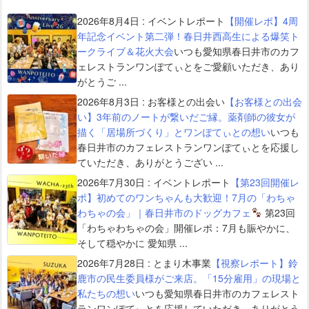
2026年8月4日
:
イベントレポート
【開催レポ】4周
年記念イベント第二弾！春日井西高生による爆笑ト
ークライブ＆花火大会
いつも愛知県春日井市のカフ
ェレストランワンぽてぃとをご愛顧いただき、あり
がとうご ...
2026年8月3日
:
お客様との出会い
【お客様との出会
い】3年前のノートが繋いだご縁。薬剤師の彼女が
描く「居場所づくり」とワンぽてぃとの想い
いつも
春日井市のカフェレストランワンぽてぃとを応援し
ていただき、ありがとうござい ...
2026年7月30日
:
イベントレポート
【第23回開催レ
ポ】初めてのワンちゃんも大歓迎！7月の「わちゃ
わちゃの会」｜春日井市のドッグカフェ
第23回
「わちゃわちゃの会」開催レポ：7月も賑やかに、
そして穏やかに 愛知県 ...
2026年7月28日
:
とまり木事業
【視察レポート】鈴
鹿市の民生委員様がご来店。「15分雇用」の現場と
私たちの想い
いつも愛知県春日井市のカフェレスト
ランワンぽてぃとを応援していただき、ありがとう