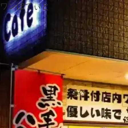
ワンぽてぃと