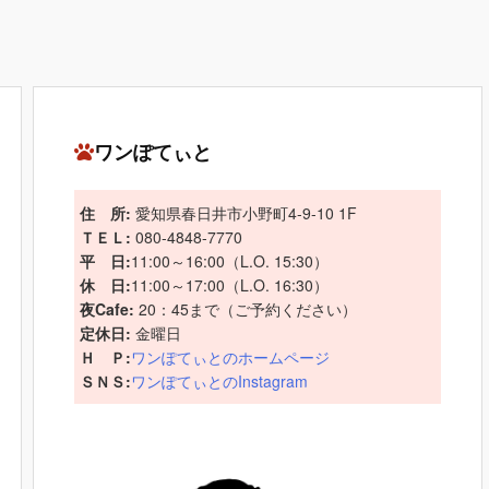
ワンぽてぃと
住 所:
愛知県春日井市小野町4-9-10 1F
ＴＥＬ:
080-4848-7770
平 日:
11:00～16:00（L.O. 15:30）
休 日:
11:00～17:00（L.O. 16:30）
夜Cafe:
20：45まで（ご予約ください）
定休日:
金曜日
Ｈ Ｐ:
ワンぽてぃとのホームページ
ＳＮＳ:
ワンぽてぃとのInstagram