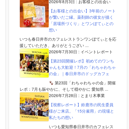
2026年8月3日
:
お客様との出会い
【お客様との出会い】3年前のノート
が繋いだご縁。薬剤師の彼女が描く
「居場所づくり」とワンぽてぃとの
想い
いつも春日井市のカフェレストランワンぽてぃとを応
援していただき、ありがとうござい ...
2026年7月30日
:
イベントレポート
【第23回開催レポ】初めてのワンち
ゃんも大歓迎！7月の「わちゃわちゃ
の会」｜春日井市のドッグカフェ
第23回「わちゃわちゃの会」開催
レポ：7月も賑やかに、そして穏やかに 愛知県 ...
2026年7月28日
:
とまり木事業
【視察レポート】鈴鹿市の民生委員
様がご来店。「15分雇用」の現場と
私たちの想い
いつも愛知県春日井市のカフェレス