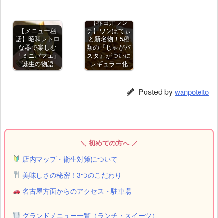
【春日井ラン
【メニュー秘
チ】ワンぽてぃ
話】昭和レトロ
と新名物！5種
な器で楽しむ
類の『じゃがパ
「ミニパフェ」
スタ』がついに
誕生の物語
レギュラー化
Posted by
wanpoteito
＼ 初めての方へ ／
店内マップ・衛生対策について
美味しさの秘密！3つのこだわり
名古屋方面からのアクセス・駐車場
グランドメニュー一覧（ランチ・スイーツ）