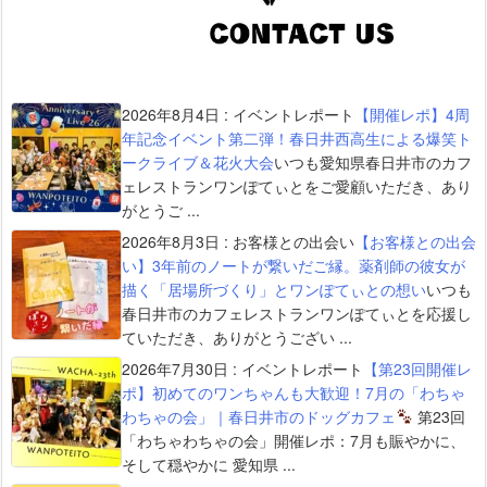
2026年8月4日
:
イベントレポート
【開催レポ】4周
年記念イベント第二弾！春日井西高生による爆笑ト
ークライブ＆花火大会
いつも愛知県春日井市のカフ
ェレストランワンぽてぃとをご愛顧いただき、あり
がとうご ...
2026年8月3日
:
お客様との出会い
【お客様との出会
い】3年前のノートが繋いだご縁。薬剤師の彼女が
描く「居場所づくり」とワンぽてぃとの想い
いつも
春日井市のカフェレストランワンぽてぃとを応援し
ていただき、ありがとうござい ...
2026年7月30日
:
イベントレポート
【第23回開催レ
ポ】初めてのワンちゃんも大歓迎！7月の「わちゃ
わちゃの会」｜春日井市のドッグカフェ
第23回
「わちゃわちゃの会」開催レポ：7月も賑やかに、
そして穏やかに 愛知県 ...