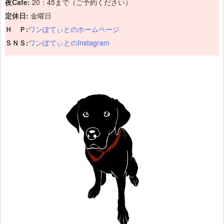
夜Cafe:
20：45まで（ご予約ください）
定休日:
金曜日
Ｈ Ｐ:
ワンぽてぃとのホームページ
ＳＮＳ:
ワンぽてぃとのInstagram