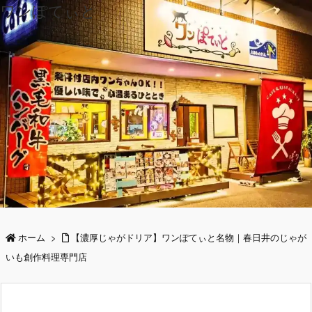
ワンぽてぃと
ホーム
>
【濃厚じゃがドリア】ワンぽてぃと名物｜春日井のじゃが
いも創作料理専門店