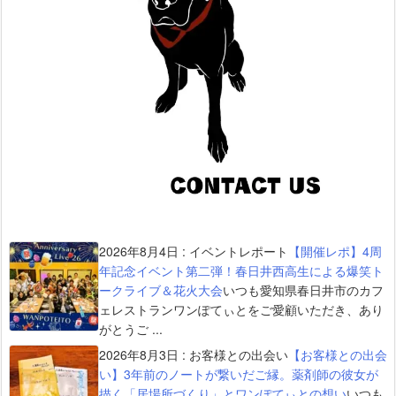
2026年8月4日
:
イベントレポート
【開催レポ】4周
年記念イベント第二弾！春日井西高生による爆笑ト
ークライブ＆花火大会
いつも愛知県春日井市のカフ
ェレストランワンぽてぃとをご愛顧いただき、あり
がとうご ...
2026年8月3日
:
お客様との出会い
【お客様との出会
い】3年前のノートが繋いだご縁。薬剤師の彼女が
描く「居場所づくり」とワンぽてぃとの想い
いつも