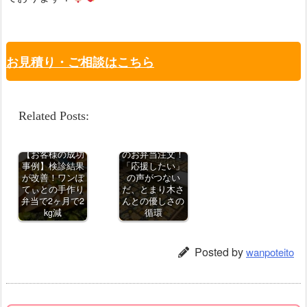
お見積り・ご相談はこちら
Related Posts:
【感謝】100食
【お客様の成功
のお弁当注文！
事例】検診結果
「応援したい」
が改善！ワンぽ
の声がつない
てぃとの手作り
だ、とまり木さ
弁当で2ヶ月で2
んとの優しさの
kg減
循環
Posted by
wanpoteito