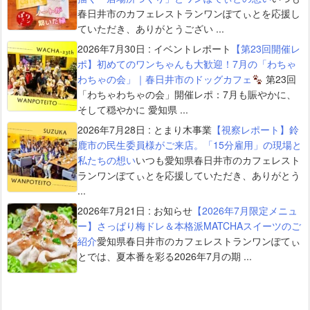
春日井市のカフェレストランワンぽてぃとを応援し
ていただき、ありがとうござい ...
2026年7月30日
:
イベントレポート
【第23回開催レ
ポ】初めてのワンちゃんも大歓迎！7月の「わちゃ
わちゃの会」｜春日井市のドッグカフェ
第23回
「わちゃわちゃの会」開催レポ：7月も賑やかに、
そして穏やかに 愛知県 ...
2026年7月28日
:
とまり木事業
【視察レポート】鈴
鹿市の民生委員様がご来店。「15分雇用」の現場と
私たちの想い
いつも愛知県春日井市のカフェレスト
ランワンぽてぃとを応援していただき、ありがとう
...
2026年7月21日
:
お知らせ
【2026年7月限定メニュ
ー】さっぱり梅ドレ＆本格派MATCHAスイーツのご
紹介
愛知県春日井市のカフェレストランワンぽてぃ
とでは、夏本番を彩る2026年7月の期 ...