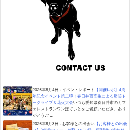
2026年8月4日
:
イベントレポート
【開催レポ】4周
年記念イベント第二弾！春日井西高生による爆笑ト
ークライブ＆花火大会
いつも愛知県春日井市のカフ
ェレストランワンぽてぃとをご愛顧いただき、あり
がとうご ...
2026年8月3日
:
お客様との出会い
【お客様との出会
い】3年前のノートが繋いだご縁。薬剤師の彼女が