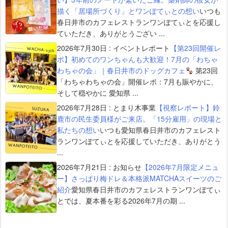
描く「居場所づくり」とワンぽてぃとの想い
いつも
春日井市のカフェレストランワンぽてぃとを応援し
ていただき、ありがとうござい ...
2026年7月30日
:
イベントレポート
【第23回開催レ
ポ】初めてのワンちゃんも大歓迎！7月の「わちゃ
わちゃの会」｜春日井市のドッグカフェ
第23回
「わちゃわちゃの会」開催レポ：7月も賑やかに、
そして穏やかに 愛知県 ...
2026年7月28日
:
とまり木事業
【視察レポート】鈴
鹿市の民生委員様がご来店。「15分雇用」の現場と
私たちの想い
いつも愛知県春日井市のカフェレスト
ランワンぽてぃとを応援していただき、ありがとう
...
2026年7月21日
:
お知らせ
【2026年7月限定メニュ
ー】さっぱり梅ドレ＆本格派MATCHAスイーツのご
紹介
愛知県春日井市のカフェレストランワンぽてぃ
とでは、夏本番を彩る2026年7月の期 ...