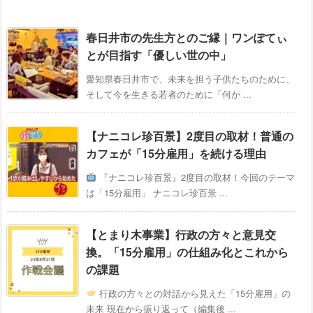
春日井市の先生方とのご縁｜ワンぽてぃ
とが目指す「優しい世の中」
愛知県春日井市で、未来を担う子供たちのために、
そして今を生きる若者のために「何か ...
【ナニコレ珍百景】2度目の取材！普通の
カフェが「15分雇用」を続ける理由
『ナニコレ珍百景』2度目の取材！今回のテーマ
は「15分雇用」 ナニコレ珍百景 ...
【とまり木事業】行政の方々と意見交
換。「15分雇用」の仕組み化とこれから
の課題
行政の方々との対話から見えた「15分雇用」の
未来 現在から振り返って（編集後 ...