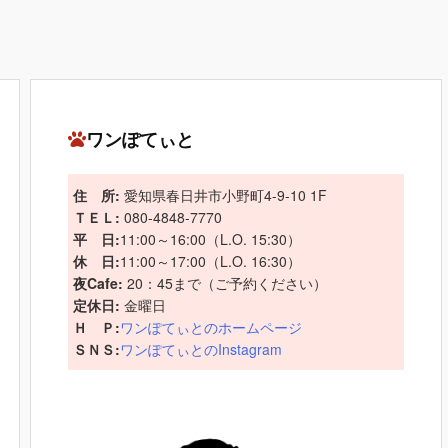
ワンぽてぃと
住 所:
愛知県春日井市小野町4-9-10 1F
ＴＥＬ:
080-4848-7770
平 日:
11:00～16:00（L.O. 15:30）
休 日:
11:00～17:00（L.O. 16:30）
夜Cafe:
20：45まで（ご予約ください）
定休日:
金曜日
Ｈ Ｐ:
ワンぽてぃとのホームページ
ＳＮＳ:
ワンぽてぃとのInstagram