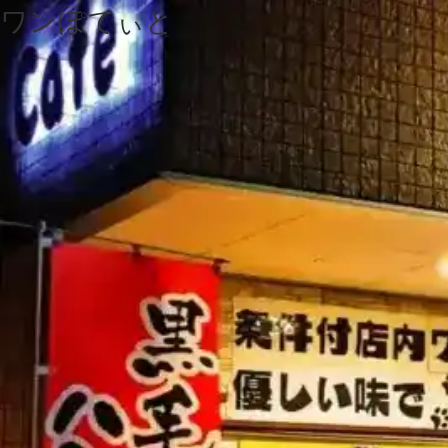
ワンぽてぃと