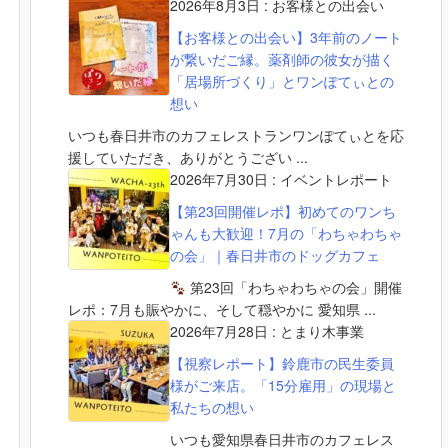
2026年8月3日
:
お客様との出会い
【お客様との出会い】3年前のノート
が繋いだご縁。薬剤師の彼女が描く
「居場所づくり」とワンぽてぃとの
想い
いつも春日井市のカフェレストランワンぽてぃとを応
援していただき、ありがとうござい ...
2026年7月30日
:
イベントレポート
【第23回開催レポ】初めてのワンち
ゃんも大歓迎！7月の「わちゃわちゃ
の会」｜春日井市のドッグカフェ
第23回「わちゃわちゃの会」開催
レポ：7月も賑やかに、そして穏やかに 愛知県 ...
2026年7月28日
:
とまり木事業
【視察レポート】鈴鹿市の民生委員
様がご来店。「15分雇用」の現場と
私たちの想い
いつも愛知県春日井市のカフェレス