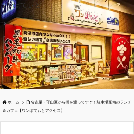
ワンぽてぃと
ホーム
>
名古屋・守山区から橋を渡ってすぐ！駐車場完備のランチ
＆カフェ【ワンぽてぃとアクセス】