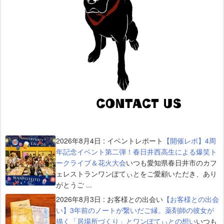
2026年8月4日
:
イベントレポート
【開催レポ】4周
年記念イベント第二弾！春日井西高生による爆笑ト
ークライブ＆花火大会
いつも愛知県春日井市のカフ
ェレストランワンぽてぃとをご愛顧いただき、あり
がとうご ...
2026年8月3日
:
お客様との出会い
【お客様との出会
い】3年前のノートが繋いだご縁。薬剤師の彼女が
描く「居場所づくり」とワンぽてぃとの想い
いつも