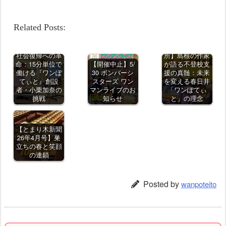
Related Posts:
【本の力と居場
社会復帰への革
所】島根の作家
命：15分単位で
【開催中止】5/
が語る不登校支
働ける『ワンぽ
30 ボンバーシ
援の真髄：未来
てぃと』創設
スターズ ワン
を変える春日井
者・小栗加奈の
マンライブのお
「ワンぽてぃ
挑戦
知らせ
と」の理念
【とまり木新聞
26年4月号】巣
立ちの春と笑顔
の連鎖
Posted by
wanpoteito