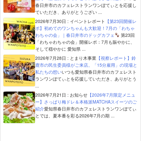
春日井市のカフェレストランワンぽてぃとを応援し
ていただき、ありがとうござい ...
2026年7月30日
:
イベントレポート
【第23回開催レ
ポ】初めてのワンちゃんも大歓迎！7月の「わちゃ
わちゃの会」｜春日井市のドッグカフェ
第23回
「わちゃわちゃの会」開催レポ：7月も賑やかに、
そして穏やかに 愛知県 ...
2026年7月28日
:
とまり木事業
【視察レポート】鈴
鹿市の民生委員様がご来店。「15分雇用」の現場と
私たちの想い
いつも愛知県春日井市のカフェレスト
ランワンぽてぃとを応援していただき、ありがとう
...
2026年7月21日
:
お知らせ
【2026年7月限定メニュ
ー】さっぱり梅ドレ＆本格派MATCHAスイーツのご
紹介
愛知県春日井市のカフェレストランワンぽてぃ
とでは、夏本番を彩る2026年7月の期 ...