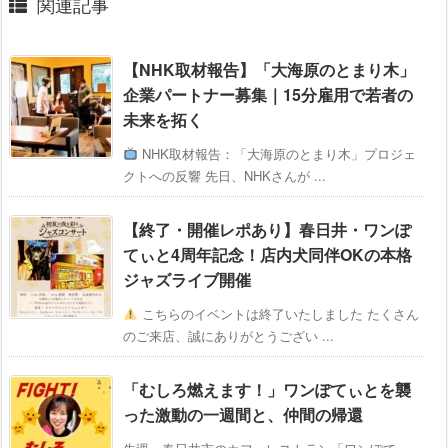
関連記事
【NHK取材報告】「大海原のとまり木」
企業パートナー募集｜15分雇用で若者の
未来を拓く
NHK取材報告：「大海原のとまり木」プロジェ
クトへの反響 先日、NHKさんが ...
【終了・開催レポあり】春日井・ワンぽ
てぃと4周年記念！店内犬同伴OKの本格
ジャズライブ開催
こちらのイベントは終了いたしました たくさん
のご来店、誠にありがとうござい ...
「むしろ燃えます！」ワンぽてぃとを襲
った激動の一週間と、仲間の帰還