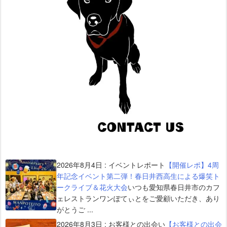
2026年8月4日
:
イベントレポート
【開催レポ】4周
年記念イベント第二弾！春日井西高生による爆笑ト
ークライブ＆花火大会
いつも愛知県春日井市のカフ
ェレストランワンぽてぃとをご愛顧いただき、あり
がとうご ...
2026年8月3日
:
お客様との出会い
【お客様との出会