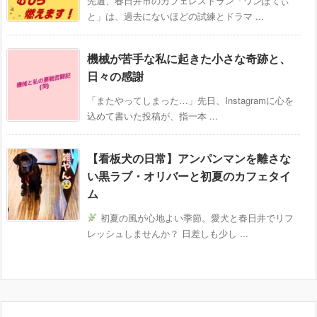
先週、春日井市のカフェレストラン「ワンぽてぃ
と」は、過去にないほどの試練とドラマ ...
機械が苦手な私に起きた小さな奇跡と、
日々の感謝
「またやってしまった…」先日、Instagramに心を
込めて書いた投稿が、指一本 ...
【看板犬の日常】アンパンマンを離さな
い黒ラブ・オリバーと初夏のカフェタイ
ム
初夏の風が心地よい季節。愛犬と春日井でリフ
レッシュしませんか？ 日差しも少し ...