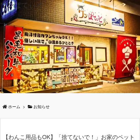
ワンぽてぃと
ホーム
>
お知らせ
【わんこ用品もOK】「捨てないで！」お家のペット