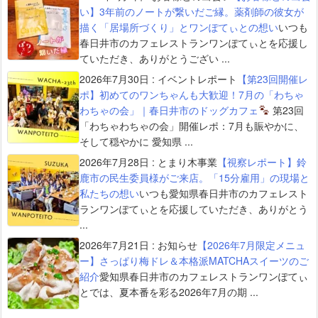
い】3年前のノートが繋いだご縁。薬剤師の彼女が
描く「居場所づくり」とワンぽてぃとの想い
いつも
春日井市のカフェレストランワンぽてぃとを応援し
ていただき、ありがとうござい ...
2026年7月30日
:
イベントレポート
【第23回開催レ
ポ】初めてのワンちゃんも大歓迎！7月の「わちゃ
わちゃの会」｜春日井市のドッグカフェ
第23回
「わちゃわちゃの会」開催レポ：7月も賑やかに、
そして穏やかに 愛知県 ...
2026年7月28日
:
とまり木事業
【視察レポート】鈴
鹿市の民生委員様がご来店。「15分雇用」の現場と
私たちの想い
いつも愛知県春日井市のカフェレスト
ランワンぽてぃとを応援していただき、ありがとう
...
2026年7月21日
:
お知らせ
【2026年7月限定メニュ
ー】さっぱり梅ドレ＆本格派MATCHAスイーツのご
紹介
愛知県春日井市のカフェレストランワンぽてぃ
とでは、夏本番を彩る2026年7月の期 ...