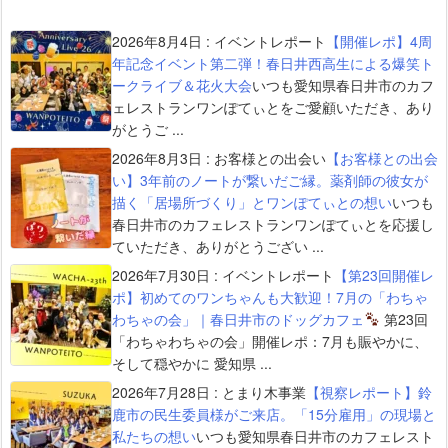
2026年8月4日
:
イベントレポート
【開催レポ】4周
年記念イベント第二弾！春日井西高生による爆笑ト
ークライブ＆花火大会
いつも愛知県春日井市のカフ
ェレストランワンぽてぃとをご愛顧いただき、あり
がとうご ...
2026年8月3日
:
お客様との出会い
【お客様との出会
い】3年前のノートが繋いだご縁。薬剤師の彼女が
描く「居場所づくり」とワンぽてぃとの想い
いつも
春日井市のカフェレストランワンぽてぃとを応援し
ていただき、ありがとうござい ...
2026年7月30日
:
イベントレポート
【第23回開催レ
ポ】初めてのワンちゃんも大歓迎！7月の「わちゃ
わちゃの会」｜春日井市のドッグカフェ
第23回
「わちゃわちゃの会」開催レポ：7月も賑やかに、
そして穏やかに 愛知県 ...
2026年7月28日
:
とまり木事業
【視察レポート】鈴
鹿市の民生委員様がご来店。「15分雇用」の現場と
私たちの想い
いつも愛知県春日井市のカフェレスト