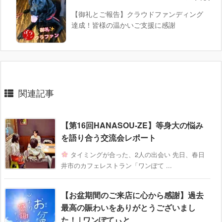
【御礼とご報告】クラウドファンディング
達成！皆様の温かいご支援に感謝
関連記事
【第16回HANASOU-ZE】等身大の悩み
を語り合う交流会レポート
タイミングが合った、2人の出会い 先日、春日
井市のカフェレストラン「ワンぽて ...
【お盆期間のご来店に心から感謝】過去
最高の賑わいをありがとうございまし
た！ | ワンぽてぃと