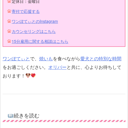
定休日：金曜日
寄付で応援する
ワンぽてぃとのInstagram
カウンセリングはこちら
15分雇用に関する相談はこちら
ワンぽてぃと
で、
焼いも
を食べながら
愛犬との特別な時間
をお過ごしください。
オリバー
と共に、心よりお待ちして
おります！
続きを読む