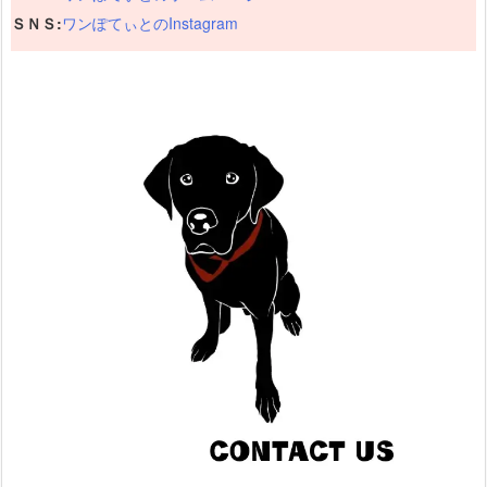
ＳＮＳ:
ワンぽてぃとのInstagram