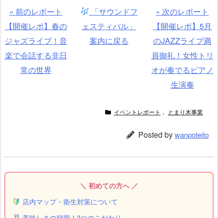
« 前のレポート
「サウンドフ
« 次のレポート
【開催レポ】春の
ェスティバル」
【開催レポ】5月
ジャズライブ！音
案内に戻る
のJAZZライブ満
楽で会話する非日
員御礼！女性トリ
常の世界
オが奏でるピアノ
生演奏
イベントレポート
,
とまり木事業
Posted by
wanpoteito
＼ 初めての方へ ／
店内マップ・衛生対策について
美味しさの秘密！3つのこだわり