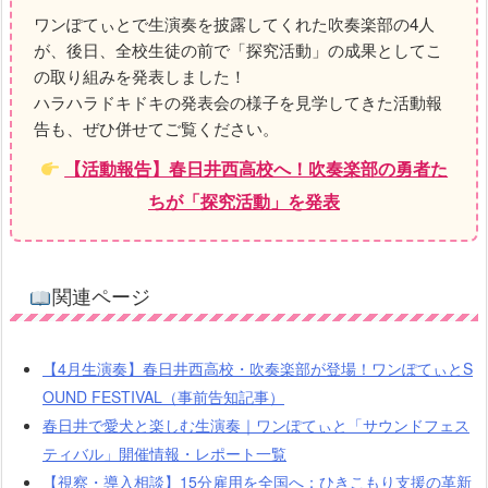
ワンぽてぃとで生演奏を披露してくれた吹奏楽部の4人
が、後日、全校生徒の前で「探究活動」の成果としてこ
の取り組みを発表しました！
ハラハラドキドキの発表会の様子を見学してきた活動報
告も、ぜひ併せてご覧ください。
【活動報告】春日井西高校へ！吹奏楽部の勇者た
ちが「探究活動」を発表
関連ページ
【4月生演奏】春日井西高校・吹奏楽部が登場！ワンぽてぃとS
OUND FESTIVAL（事前告知記事）
春日井で愛犬と楽しむ生演奏｜ワンぽてぃと「サウンドフェス
ティバル」開催情報・レポート一覧
【視察・導入相談】15分雇用を全国へ：ひきこもり支援の革新