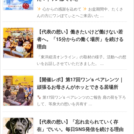
心からの感謝を込めて
お盆期間中、たくさ
んの方にワンぽてぃとへご来店いた ...
【代表の想い】働きたいけど働けない若
者へ。「15分からの働く場所」を続ける
理由
「東洋経済オンライン」の取材の様子。活動への想
いをお話しさせていただきました。 ...
【開催レポ】第17回ワン’s ペアレンツ｜
頑張るお母さんがホッとできる居場所
第17回ワン’s ペアレンツのご報告 肩の荷を下ろ
して、等身大の想いを共有す ...
【代表の想い】「忘れ去られていく存
在」でいい。毎日SNS発信を続ける理由