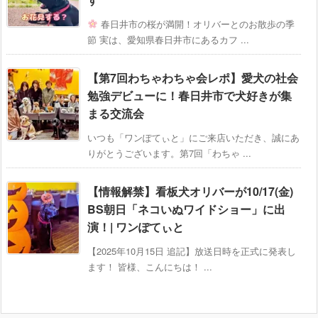
春日井市の桜が満開！オリバーとのお散歩の季
節 実は、愛知県春日井市にあるカフ ...
【第7回わちゃわちゃ会レポ】愛犬の社会
勉強デビューに！春日井市で犬好きが集
まる交流会
いつも「ワンぽてぃと」にご来店いただき、誠にあ
りがとうございます。第7回「わちゃ ...
【情報解禁】看板犬オリバーが10/17(金)
BS朝日「ネコいぬワイドショー」に出
演！| ワンぽてぃと
【2025年10月15日 追記】放送日時を正式に発表し
ます！ 皆様、こんにちは！ ...