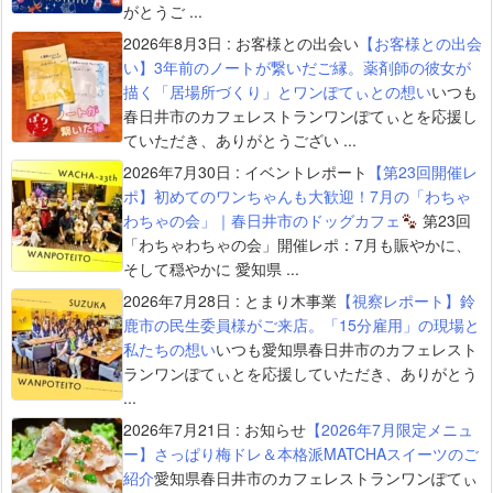
がとうご ...
2026年8月3日
:
お客様との出会い
【お客様との出会
い】3年前のノートが繋いだご縁。薬剤師の彼女が
描く「居場所づくり」とワンぽてぃとの想い
いつも
春日井市のカフェレストランワンぽてぃとを応援し
ていただき、ありがとうござい ...
2026年7月30日
:
イベントレポート
【第23回開催レ
ポ】初めてのワンちゃんも大歓迎！7月の「わちゃ
わちゃの会」｜春日井市のドッグカフェ
第23回
「わちゃわちゃの会」開催レポ：7月も賑やかに、
そして穏やかに 愛知県 ...
2026年7月28日
:
とまり木事業
【視察レポート】鈴
鹿市の民生委員様がご来店。「15分雇用」の現場と
私たちの想い
いつも愛知県春日井市のカフェレスト
ランワンぽてぃとを応援していただき、ありがとう
...
2026年7月21日
:
お知らせ
【2026年7月限定メニュ
ー】さっぱり梅ドレ＆本格派MATCHAスイーツのご
紹介
愛知県春日井市のカフェレストランワンぽてぃ