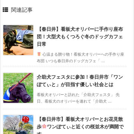
関連記事
【春日井】看板犬オリバーに手作り座布
団！大型犬もくつろぐ冬のドッグカフェ
日常
心温まる贈り物！看板犬オリバーへの手作り座
布団 いつも春日井のドッグカフェ「 ...
介助犬フェスタに参加！春日井市「ワン
ぽてぃと」が目指す優しい社会とは
看板犬オリバーと訪れた「介助犬フェスタ」 先
日、看板犬のオリバーを連れて「介助犬 ...
【春日井市】看板犬オリバーとお花見散
歩
ワンぽてぃと近くの桜並木が満開で
す