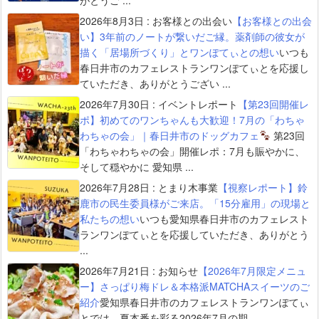
2026年8月3日
:
お客様との出会い
【お客様との出会
い】3年前のノートが繋いだご縁。薬剤師の彼女が
描く「居場所づくり」とワンぽてぃとの想い
いつも
春日井市のカフェレストランワンぽてぃとを応援し
ていただき、ありがとうござい ...
2026年7月30日
:
イベントレポート
【第23回開催レ
ポ】初めてのワンちゃんも大歓迎！7月の「わちゃ
わちゃの会」｜春日井市のドッグカフェ
第23回
「わちゃわちゃの会」開催レポ：7月も賑やかに、
そして穏やかに 愛知県 ...
2026年7月28日
:
とまり木事業
【視察レポート】鈴
鹿市の民生委員様がご来店。「15分雇用」の現場と
私たちの想い
いつも愛知県春日井市のカフェレスト
ランワンぽてぃとを応援していただき、ありがとう
...
2026年7月21日
:
お知らせ
【2026年7月限定メニュ
ー】さっぱり梅ドレ＆本格派MATCHAスイーツのご
紹介
愛知県春日井市のカフェレストランワンぽてぃ
とでは、夏本番を彩る2026年7月の期 ...