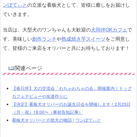
ンぽてぃと
の立派な看板犬として、皆様に癒しをお届けし
ていきます。
当店は、大型犬のワンちゃんも大歓迎の
犬同伴OKカフェ
で
す。美味しい
創作ランチ
や
熟成焼き芋スイーツ
をご用意し
て、皆様のご来店をオリバーと共にお待ちしております！
関連ページ
【春日井】犬の交流会「わちゃわちゃの会」開催案内｜ドッグ
カフェデビューや友達作りに
【決定】看板犬オリバーのお誕生日会を開催します！2月23日
（月・祝）18:00〜（事前告知記事）
看板犬オリバーと介助犬の物語 | ワンぽてぃと