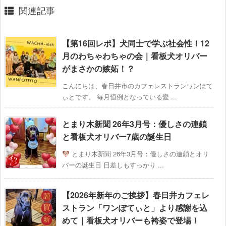
関連記事
【第16回レポ】犬同士で学ぶ社会性！12
月のわちゃわちゃの会｜看板犬オリバー
がまさかの嫉妬！？
こんにちは、春日井市のカフェレストランワンぽて
ぃとです。 毎月恒例となっている愛 ...
とまり木新聞 26年3月号：優しさの連鎖
と看板犬オリバー7歳の誕生日
とまり木新聞 26年3月号：優しさの連鎖とオリ
バーの誕生日 日差しもすっかり ...
【2026年新年のご挨拶】春日井カフェレ
ストラン「ワンぽてぃと」より感謝を込
めて｜看板犬オリバーも袴姿で登場！