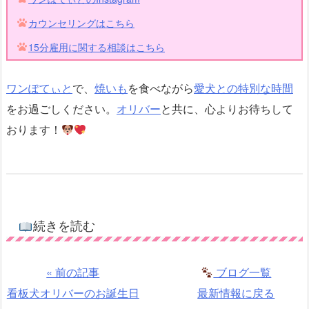
カウンセリングはこちら
15分雇用に関する相談はこちら
ワンぽてぃと
で、
焼いも
を食べながら
愛犬との特別な時間
をお過ごしください。
オリバー
と共に、心よりお待ちして
おります！
続きを読む
« 前の記事
ブログ一覧
看板犬オリバーのお誕生日
最新情報に戻る