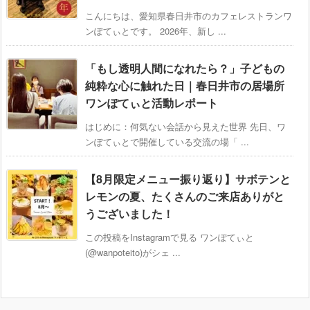
こんにちは、愛知県春日井市のカフェレストランワ
ンぽてぃとです。 2026年、新し ...
「もし透明人間になれたら？」子どもの
純粋な心に触れた日｜春日井市の居場所
ワンぽてぃと活動レポート
はじめに：何気ない会話から見えた世界 先日、ワ
ンぽてぃとで開催している交流の場「 ...
【8月限定メニュー振り返り】サボテンと
レモンの夏、たくさんのご来店ありがと
うございました！
この投稿をInstagramで見る ワンぽてぃと
(@wanpoteito)がシェ ...