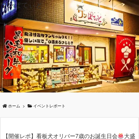
ワンぽてぃと
ホーム
>
イベントレポート
【開催レポ】看板犬オリバー7歳のお誕生日会
大盛