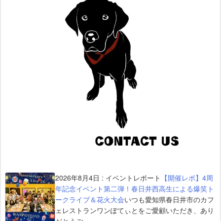
2026年8月4日
:
イベントレポート
【開催レポ】4周
年記念イベント第二弾！春日井西高生による爆笑ト
ークライブ＆花火大会
いつも愛知県春日井市のカフ
ェレストランワンぽてぃとをご愛顧いただき、あり
がとうご ...