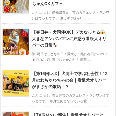
ちゃんOKカフェ
こんにちは、愛知県春日井市のカフェレストランワ
ンぽてぃとです。 少しずつ暖かい日 ...
【春日井・犬同伴OK】デカなっとる
大きなアンパンマンに戸惑う看板犬オリ
バーの日常
明日はこどもの日！愛犬と一緒に春日井のカフ
ェでのんびり過ごしませんか？ 風薫 ...
【第16回レポ】犬同士で学ぶ社会性！12
月のわちゃわちゃの会｜看板犬オリバー
がまさかの嫉妬！？
こんにちは、春日井市のカフェレストランワンぽて
ぃとです。 毎月恒例となっている愛 ...
【TV取材のご報告】看板犬オリバーと、