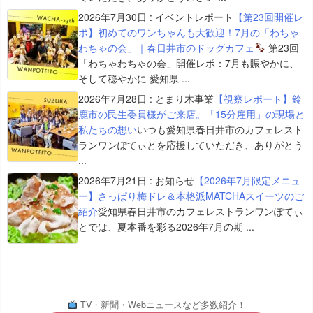
2026年7月30日
:
イベントレポート
【第23回開催レ
ポ】初めてのワンちゃんも大歓迎！7月の「わちゃ
わちゃの会」｜春日井市のドッグカフェ
第23回
「わちゃわちゃの会」開催レポ：7月も賑やかに、
そして穏やかに 愛知県 ...
2026年7月28日
:
とまり木事業
【視察レポート】鈴
鹿市の民生委員様がご来店。「15分雇用」の現場と
私たちの想い
いつも愛知県春日井市のカフェレスト
ランワンぽてぃとを応援していただき、ありがとう
...
2026年7月21日
:
お知らせ
【2026年7月限定メニュ
ー】さっぱり梅ドレ＆本格派MATCHAスイーツのご
紹介
愛知県春日井市のカフェレストランワンぽてぃ
とでは、夏本番を彩る2026年7月の期 ...
TV・新聞・Webニュースなど多数紹介！