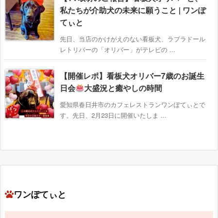
私たちが介助犬の未来に願うこと | ワンぽ
てぃと
先日、当店のかけがえのない看板犬、ラブラドール
レトリバーの「オリバー」がテレビの ...
【開催レポ】看板犬オリバー7歳のお誕生
日会
大盛況と癒やしの時間
愛知県春日井市のカフェレストランワンぽてぃとで
す。先日、2月23日に開催いたしま ...
ワンぽてぃと