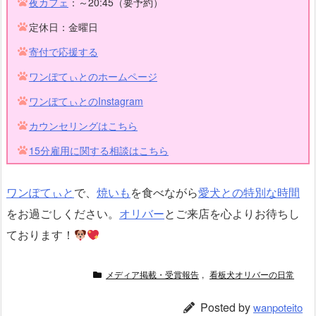
夜カフェ
：～20:45（要予約）
定休日：金曜日
寄付で応援する
ワンぽてぃとのホームページ
ワンぽてぃとのInstagram
カウンセリングはこちら
15分雇用に関する相談はこちら
ワンぽてぃと
で、
焼いも
を食べながら
愛犬との特別な時間
をお過ごしください。
オリバー
とご来店を心よりお待ちし
ております！
メディア掲載・受賞報告
,
看板犬オリバーの日常
Posted by
wanpoteito