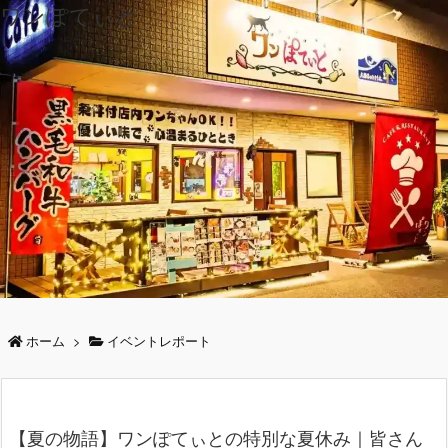
ワンぽてぃと
ホーム
>
イベントレポート
【夏の物語】ワンぽてぃとの特別な夏休み｜皆さん