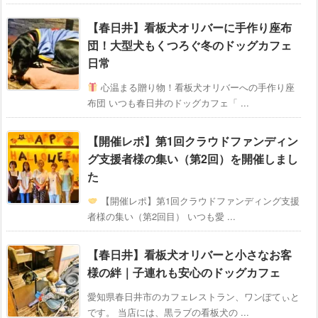
【春日井】看板犬オリバーに手作り座布
団！大型犬もくつろぐ冬のドッグカフェ
日常
心温まる贈り物！看板犬オリバーへの手作り座
布団 いつも春日井のドッグカフェ「 ...
【開催レポ】第1回クラウドファンディン
グ支援者様の集い（第2回）を開催しまし
た
【開催レポ】第1回クラウドファンディング支援
者様の集い（第2回目） いつも愛 ...
【春日井】看板犬オリバーと小さなお客
様の絆｜子連れも安心のドッグカフェ
愛知県春日井市のカフェレストラン、ワンぽてぃと
です。 当店には、黒ラブの看板犬の ...