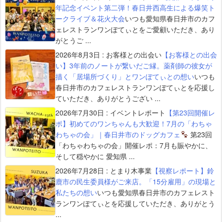
年記念イベント第二弾！春日井西高生による爆笑ト
ークライブ＆花火大会
いつも愛知県春日井市のカフ
ェレストランワンぽてぃとをご愛顧いただき、あり
がとうご ...
2026年8月3日
:
お客様との出会い
【お客様との出会
い】3年前のノートが繋いだご縁。薬剤師の彼女が
描く「居場所づくり」とワンぽてぃとの想い
いつも
春日井市のカフェレストランワンぽてぃとを応援し
ていただき、ありがとうござい ...
2026年7月30日
:
イベントレポート
【第23回開催レ
ポ】初めてのワンちゃんも大歓迎！7月の「わちゃ
わちゃの会」｜春日井市のドッグカフェ
第23回
「わちゃわちゃの会」開催レポ：7月も賑やかに、
そして穏やかに 愛知県 ...
2026年7月28日
:
とまり木事業
【視察レポート】鈴
鹿市の民生委員様がご来店。「15分雇用」の現場と
私たちの想い
いつも愛知県春日井市のカフェレスト
ランワンぽてぃとを応援していただき、ありがとう
...