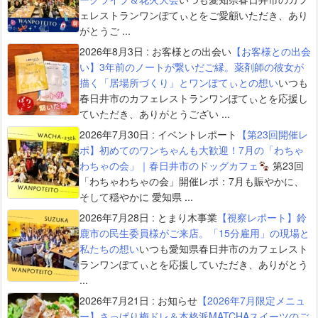
ェレストランワンぽてぃとをご愛顧いただき、あり
がとうご ...
2026年8月3日
:
お客様との出会い
【お客様との出会
い】3年前のノートが繋いだご縁。薬剤師の彼女が
描く「居場所づくり」とワンぽてぃとの想い
いつも
春日井市のカフェレストランワンぽてぃとを応援し
ていただき、ありがとうござい ...
2026年7月30日
:
イベントレポート
【第23回開催レ
ポ】初めてのワンちゃんも大歓迎！7月の「わちゃ
わちゃの会」｜春日井市のドッグカフェ
第23回
「わちゃわちゃの会」開催レポ：7月も賑やかに、
そして穏やかに 愛知県 ...
2026年7月28日
:
とまり木事業
【視察レポート】鈴
鹿市の民生委員様がご来店。「15分雇用」の現場と
私たちの想い
いつも愛知県春日井市のカフェレスト
ランワンぽてぃとを応援していただき、ありがとう
...
2026年7月21日
:
お知らせ
【2026年7月限定メニュ
ー】さっぱり梅ドレ＆本格派MATCHAスイーツのご