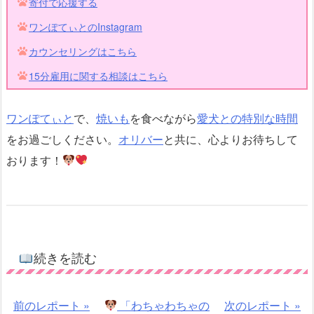
寄付で応援する
ワンぽてぃとのInstagram
カウンセリングはこちら
15分雇用に関する相談はこちら
ワンぽてぃと
で、
焼いも
を食べながら
愛犬との特別な時間
をお過ごしください。
オリバー
と共に、心よりお待ちして
おります！
続きを読む
前のレポート »
「わちゃわちゃの
次のレポート »