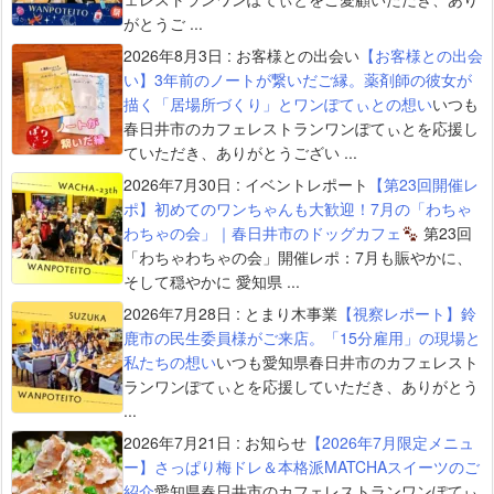
がとうご ...
2026年8月3日
:
お客様との出会い
【お客様との出会
い】3年前のノートが繋いだご縁。薬剤師の彼女が
描く「居場所づくり」とワンぽてぃとの想い
いつも
春日井市のカフェレストランワンぽてぃとを応援し
ていただき、ありがとうござい ...
2026年7月30日
:
イベントレポート
【第23回開催レ
ポ】初めてのワンちゃんも大歓迎！7月の「わちゃ
わちゃの会」｜春日井市のドッグカフェ
第23回
「わちゃわちゃの会」開催レポ：7月も賑やかに、
そして穏やかに 愛知県 ...
2026年7月28日
:
とまり木事業
【視察レポート】鈴
鹿市の民生委員様がご来店。「15分雇用」の現場と
私たちの想い
いつも愛知県春日井市のカフェレスト
ランワンぽてぃとを応援していただき、ありがとう
...
2026年7月21日
:
お知らせ
【2026年7月限定メニュ
ー】さっぱり梅ドレ＆本格派MATCHAスイーツのご
紹介
愛知県春日井市のカフェレストランワンぽてぃ