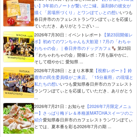
い】3年前のノートが繋いだご縁。薬剤師の彼女が
描く「居場所づくり」とワンぽてぃとの想い
いつも
春日井市のカフェレストランワンぽてぃとを応援し
ていただき、ありがとうござい ...
2026年7月30日
:
イベントレポート
【第23回開催レ
ポ】初めてのワンちゃんも大歓迎！7月の「わちゃ
わちゃの会」｜春日井市のドッグカフェ
第23回
「わちゃわちゃの会」開催レポ：7月も賑やかに、
そして穏やかに 愛知県 ...
2026年7月28日
:
とまり木事業
【視察レポート】鈴
鹿市の民生委員様がご来店。「15分雇用」の現場と
私たちの想い
いつも愛知県春日井市のカフェレスト
ランワンぽてぃとを応援していただき、ありがとう
...
2026年7月21日
:
お知らせ
【2026年7月限定メニュ
ー】さっぱり梅ドレ＆本格派MATCHAスイーツのご
紹介
愛知県春日井市のカフェレストランワンぽてぃ
とでは、夏本番を彩る2026年7月の期 ...