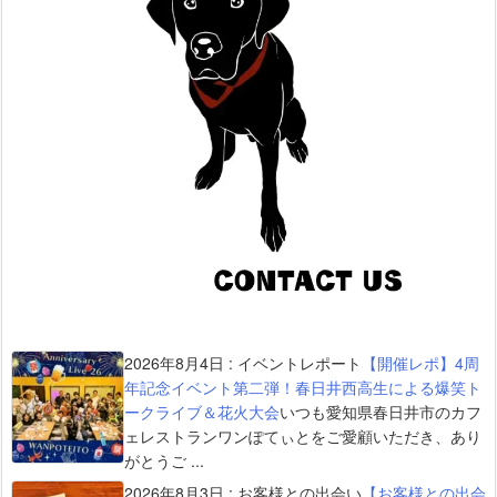
2026年8月4日
:
イベントレポート
【開催レポ】4周
年記念イベント第二弾！春日井西高生による爆笑ト
ークライブ＆花火大会
いつも愛知県春日井市のカフ
ェレストランワンぽてぃとをご愛顧いただき、あり
がとうご ...
2026年8月3日
:
お客様との出会い
【お客様との出会