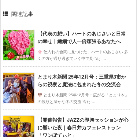
関連記事
【代表の想い】ハートのあじさいと日常
の幸せ｜繊細で人一倍頑張るあなたへ
仕入れの合間に見つけた、ハートのあじさい 多
くの方が通り過ぎていく中で見つけ ...
とまり木新聞 25年12月号：三重県3市か
らの視察と魔法に包まれた冬の交流会
とまり木新聞 25年12月号：広がる「とまり木」
の波紋と温かな冬の交流 冷た ...
【開催報告】JAZZの即興セッションが心
に響いた夜｜春日井カフェレストラン
「ワンぽてぃと」