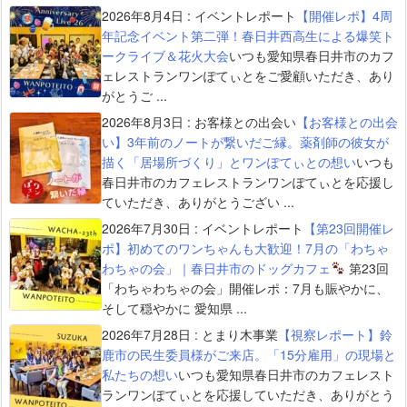
2026年8月4日
:
イベントレポート
【開催レポ】4周
年記念イベント第二弾！春日井西高生による爆笑ト
ークライブ＆花火大会
いつも愛知県春日井市のカフ
ェレストランワンぽてぃとをご愛顧いただき、あり
がとうご ...
2026年8月3日
:
お客様との出会い
【お客様との出会
い】3年前のノートが繋いだご縁。薬剤師の彼女が
描く「居場所づくり」とワンぽてぃとの想い
いつも
春日井市のカフェレストランワンぽてぃとを応援し
ていただき、ありがとうござい ...
2026年7月30日
:
イベントレポート
【第23回開催レ
ポ】初めてのワンちゃんも大歓迎！7月の「わちゃ
わちゃの会」｜春日井市のドッグカフェ
第23回
「わちゃわちゃの会」開催レポ：7月も賑やかに、
そして穏やかに 愛知県 ...
2026年7月28日
:
とまり木事業
【視察レポート】鈴
鹿市の民生委員様がご来店。「15分雇用」の現場と
私たちの想い
いつも愛知県春日井市のカフェレスト
ランワンぽてぃとを応援していただき、ありがとう