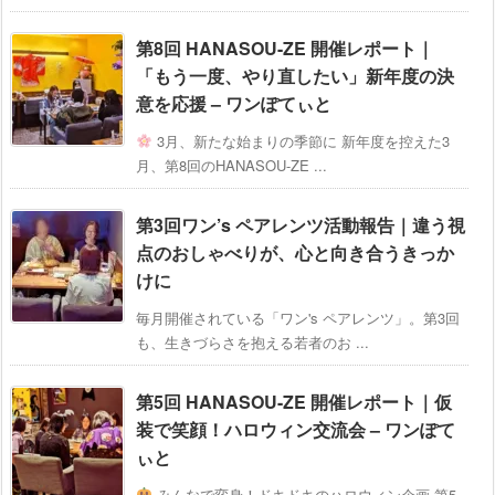
第8回 HANASOU-ZE 開催レポート｜
「もう一度、やり直したい」新年度の決
意を応援 – ワンぽてぃと
3月、新たな始まりの季節に 新年度を控えた3
月、第8回のHANASOU-ZE ...
第3回ワン’s ペアレンツ活動報告｜違う視
点のおしゃべりが、心と向き合うきっか
けに
毎月開催されている「ワン's ペアレンツ」。第3回
も、生きづらさを抱える若者のお ...
第5回 HANASOU-ZE 開催レポート｜仮
装で笑顔！ハロウィン交流会 – ワンぽて
ぃと
みんなで変身！ドキドキのハロウィン企画 第5