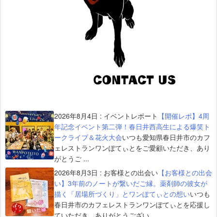
2026年8月4日
:
イベントレポート
【開催レポ】4周
年記念イベント第二弾！春日井西高生による爆笑ト
ークライブ＆花火大会
いつも愛知県春日井市のカフ
ェレストランワンぽてぃとをご愛顧いただき、あり
がとうご ...
2026年8月3日
:
お客様との出会い
【お客様との出会
い】3年前のノートが繋いだご縁。薬剤師の彼女が
描く「居場所づくり」とワンぽてぃとの想い
いつも
春日井市のカフェレストランワンぽてぃとを応援し
ていただき、ありがとうござい ...