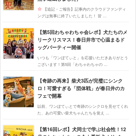
【追記・ご報告】記事内のクラウドファンディ
ングは無事に終了いたしました！ 皆 ...
【第5回わちゃわちゃ会レポ】犬たちのメ
リークリスマス！春日井市で心温まるド
ッグパーティー開催
いつも「ワンぽてぃと」を応援いただきありがとう
ございます！第5回「わちゃわちゃの ...
【奇跡の再来】柴犬3匹が完璧にシンク
ロ！可愛すぎる「団体戦」が春日井のカ
フェで開幕
以前、ワンぽてぃとで奇跡のシンクロを見せてくれ
た、あの可愛い柴犬ちゃんたちを覚え ...
【第16回レポ】犬同士で学ぶ社会性！12