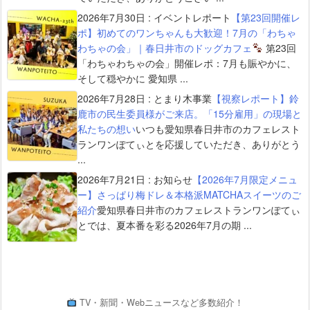
2026年7月30日
:
イベントレポート
【第23回開催レ
ポ】初めてのワンちゃんも大歓迎！7月の「わちゃ
わちゃの会」｜春日井市のドッグカフェ
第23回
「わちゃわちゃの会」開催レポ：7月も賑やかに、
そして穏やかに 愛知県 ...
2026年7月28日
:
とまり木事業
【視察レポート】鈴
鹿市の民生委員様がご来店。「15分雇用」の現場と
私たちの想い
いつも愛知県春日井市のカフェレスト
ランワンぽてぃとを応援していただき、ありがとう
...
2026年7月21日
:
お知らせ
【2026年7月限定メニュ
ー】さっぱり梅ドレ＆本格派MATCHAスイーツのご
紹介
愛知県春日井市のカフェレストランワンぽてぃ
とでは、夏本番を彩る2026年7月の期 ...
TV・新聞・Webニュースなど多数紹介！