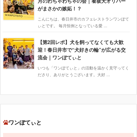
月のわちゃわちゃの会｜看板犬オリバー
がまさかの嫉妬！？
こんにちは、春日井市のカフェレストランワンぽて
ぃとです。 毎月恒例となっている愛 ...
【第2回レポ】犬を飼ってなくても大歓
迎！春日井市で“犬好きの輪”が広がる交
流会｜ワンぽてぃと
いつも「ワンぽてぃと」の活動を温かく見守ってく
ださり、ありがとうございます。大好 ...
ワンぽてぃと