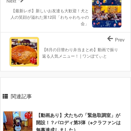
Next
【最新レポ】新しいお友達も大歓迎！犬と
人の笑顔が溢れた第12回「わちゃわちゃの
会」
Prev
【8月の日替わり弁当まとめ】動画で振り
返る人気メニュー！ | ワンぽてぃと
関連記事
【動画あり】犬たちの「緊急取調室」が
開設！？パロディ第3弾（※クラファンは
無事達成しました）