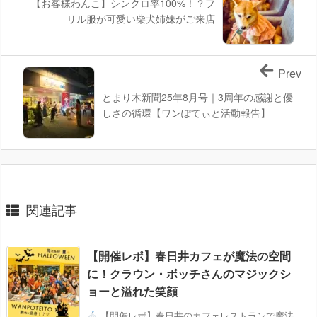
【お客様わんこ】シンクロ率100%！？フ
リル服が可愛い柴犬姉妹がご来店
Prev
とまり木新聞25年8月号｜3周年の感謝と優
しさの循環【ワンぽてぃと活動報告】
関連記事
【開催レポ】春日井カフェが魔法の空間
に！クラウン・ボッチさんのマジックシ
ョーと溢れた笑顔
【開催レポ】春日井のカフェレストランで魔法