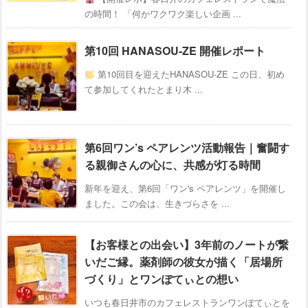
の時間！ 「何かワクワク楽しい企画 ...
第10回 HANASOU-ZE 開催レポート
第10回目を迎えたHANASOU-ZE この日、初め
て参加してくれたとまり木 ...
第6回ワン’s ペアレンツ活動報告｜奮闘す
る親御さんの心に、共感が灯る時間
新年を迎え、第6回「ワン's ペアレンツ」を開催し
ました。この会は、生きづらさを ...
【お客様との出会い】3年前のノートが繋
いだご縁。薬剤師の彼女が描く「居場所
づくり」とワンぽてぃとの想い
いつも春日井市のカフェレストランワンぽてぃとを