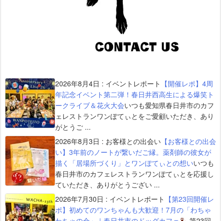
2026年8月4日
:
イベントレポート
【開催レポ】4周
年記念イベント第二弾！春日井西高生による爆笑ト
ークライブ＆花火大会
いつも愛知県春日井市のカフ
ェレストランワンぽてぃとをご愛顧いただき、あり
がとうご ...
2026年8月3日
:
お客様との出会い
【お客様との出会
い】3年前のノートが繋いだご縁。薬剤師の彼女が
描く「居場所づくり」とワンぽてぃとの想い
いつも
春日井市のカフェレストランワンぽてぃとを応援し
ていただき、ありがとうござい ...
2026年7月30日
:
イベントレポート
【第23回開催レ
ポ】初めてのワンちゃんも大歓迎！7月の「わちゃ
わちゃの会」｜春日井市のドッグカフェ
第23回