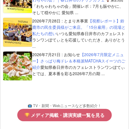
「わちゃわちゃの会」開催レポ：7月も賑やかに、
そして穏やかに 愛知県 ...
2026年7月28日
:
とまり木事業
【視察レポート】鈴
鹿市の民生委員様がご来店。「15分雇用」の現場と
私たちの想い
いつも愛知県春日井市のカフェレスト
ランワンぽてぃとを応援していただき、ありがとう
...
2026年7月21日
:
お知らせ
【2026年7月限定メニュ
ー】さっぱり梅ドレ＆本格派MATCHAスイーツのご
紹介
愛知県春日井市のカフェレストランワンぽてぃ
とでは、夏本番を彩る2026年7月の期 ...
TV・新聞・Webニュースなど多数紹介！
メディア掲載・講演実績一覧を見る