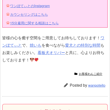
ワンぽてぃとのInstagram
カウンセリングはこちら
15分雇用に関する相談はこちら
皆様の心を癒す空間をご用意してお待ちしております！
ワ
ンぽてぃと
で、
焼いも
を食べながら
愛犬との特別な時間
も
お楽しみください。
看板犬オリバー
と共に、心よりお待ち
しております！
お客様わんこ紹介
Posted by
wanpoteito