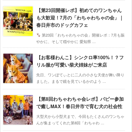
【第23回開催レポ】初めてのワンちゃん
も大歓迎！7月の「わちゃわちゃの会」｜
春日井市のドッグカフェ
第23回「わちゃわちゃの会」開催レポ：7月も賑
やかに、そして穏やかに 愛知県 ...
【お客様わんこ】シンクロ率100%！？フ
リル服が可愛い柴犬姉妹がご来店
先日、ワンぽてぃとに二人の小さな天使が舞い降り
ました。まるで鏡を見ているかのよう ...
【第8回わちゃわちゃ会レポ】パピー参加
で癒しMAX！春日井市で育む犬の社会性
大型犬から小型犬まで、今回もたくさんのワンちゃ
んが集まってくれた第8回「わちゃわ ...