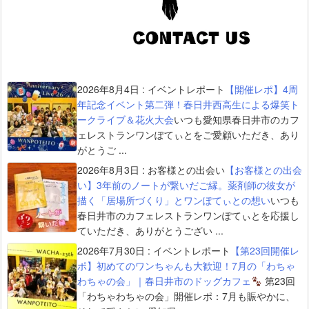
2026年8月4日
:
イベントレポート
【開催レポ】4周
年記念イベント第二弾！春日井西高生による爆笑ト
ークライブ＆花火大会
いつも愛知県春日井市のカフ
ェレストランワンぽてぃとをご愛顧いただき、あり
がとうご ...
2026年8月3日
:
お客様との出会い
【お客様との出会
い】3年前のノートが繋いだご縁。薬剤師の彼女が
描く「居場所づくり」とワンぽてぃとの想い
いつも
春日井市のカフェレストランワンぽてぃとを応援し
ていただき、ありがとうござい ...
2026年7月30日
:
イベントレポート
【第23回開催レ
ポ】初めてのワンちゃんも大歓迎！7月の「わちゃ
わちゃの会」｜春日井市のドッグカフェ
第23回
「わちゃわちゃの会」開催レポ：7月も賑やかに、