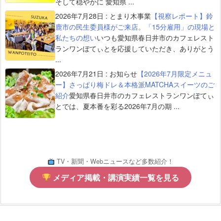
そして穏やかに 愛知県 ...
2026年7月28日
:
とまり木事業
【視察レポート】鈴
鹿市の民生委員様がご来店。「15分雇用」の現場と
私たちの想い
いつも愛知県春日井市のカフェレスト
ランワンぽてぃとを応援していただき、ありがとう
...
2026年7月21日
:
お知らせ
【2026年7月限定メニュ
ー】さっぱり梅ドレ＆本格派MATCHAスイーツのご
紹介
愛知県春日井市のカフェレストランワンぽてぃ
とでは、夏本番を彩る2026年7月の期 ...
TV・新聞・Webニュースなど多数紹介！
メディア掲載・講演実績一覧を見る