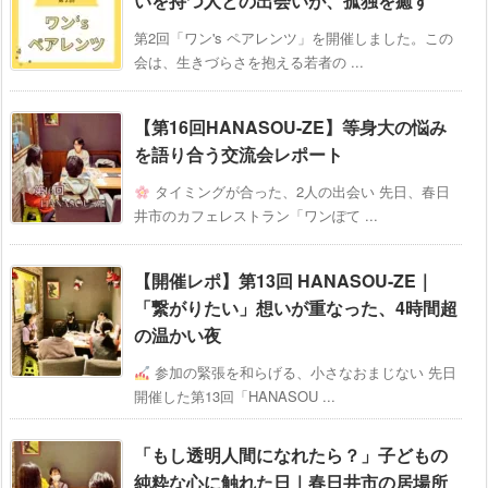
いを持つ人との出会いが、孤独を癒す
第2回「ワン's ペアレンツ」を開催しました。この
会は、生きづらさを抱える若者の ...
【第16回HANASOU-ZE】等身大の悩み
を語り合う交流会レポート
タイミングが合った、2人の出会い 先日、春日
井市のカフェレストラン「ワンぽて ...
【開催レポ】第13回 HANASOU-ZE｜
「繋がりたい」想いが重なった、4時間超
の温かい夜
参加の緊張を和らげる、小さなおまじない 先日
開催した第13回「HANASOU ...
「もし透明人間になれたら？」子どもの
純粋な心に触れた日｜春日井市の居場所