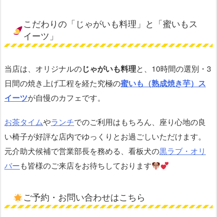
こだわりの「じゃがいも料理」と「蜜いもス
イーツ」
当店は、オリジナルの
じゃがいも料理
と、10時間の選別・3
日間の焼き上げ工程を経た究極の
蜜いも（熟成焼き芋）ス
イーツ
が自慢のカフェです。
お茶タイム
や
ランチ
でのご利用はもちろん、座り心地の良
い椅子が好評な店内でゆっくりとお過ごしいただけます。
元介助犬候補で営業部長を務める、看板犬の
黒ラブ・オリ
バー
も皆様のご来店をお待ちしております
ご予約・お問い合わせはこちら