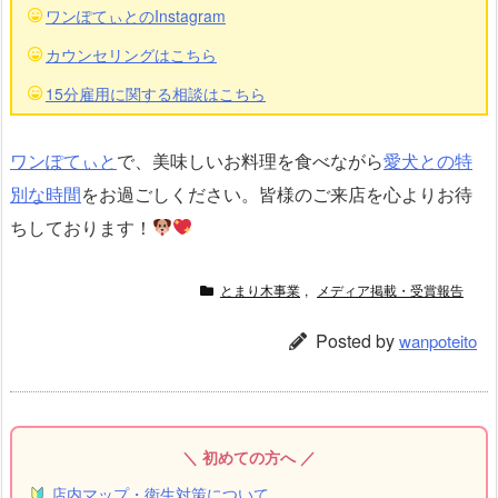
ワンぽてぃとのInstagram
カウンセリングはこちら
15分雇用に関する相談はこちら
ワンぽてぃと
で、美味しいお料理を食べながら
愛犬との特
別な時間
をお過ごしください。皆様のご来店を心よりお待
ちしております！
とまり木事業
,
メディア掲載・受賞報告
Posted by
wanpoteito
＼ 初めての方へ ／
店内マップ・衛生対策について