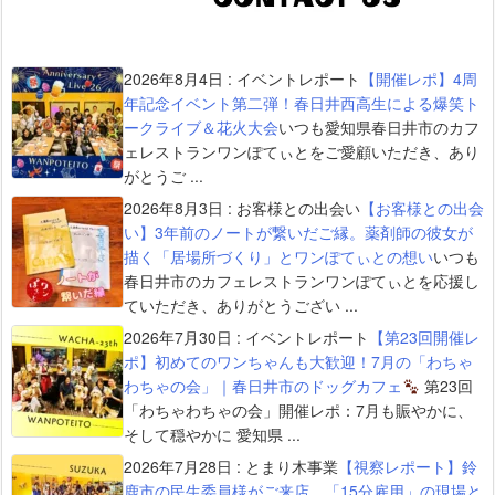
2026年8月4日
:
イベントレポート
【開催レポ】4周
年記念イベント第二弾！春日井西高生による爆笑ト
ークライブ＆花火大会
いつも愛知県春日井市のカフ
ェレストランワンぽてぃとをご愛顧いただき、あり
がとうご ...
2026年8月3日
:
お客様との出会い
【お客様との出会
い】3年前のノートが繋いだご縁。薬剤師の彼女が
描く「居場所づくり」とワンぽてぃとの想い
いつも
春日井市のカフェレストランワンぽてぃとを応援し
ていただき、ありがとうござい ...
2026年7月30日
:
イベントレポート
【第23回開催レ
ポ】初めてのワンちゃんも大歓迎！7月の「わちゃ
わちゃの会」｜春日井市のドッグカフェ
第23回
「わちゃわちゃの会」開催レポ：7月も賑やかに、
そして穏やかに 愛知県 ...
2026年7月28日
:
とまり木事業
【視察レポート】鈴
鹿市の民生委員様がご来店。「15分雇用」の現場と