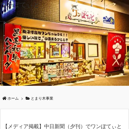
ワンぽてぃと
ホーム
>
とまり木事業
【メディア掲載】中日新聞（夕刊）でワンぽてぃと