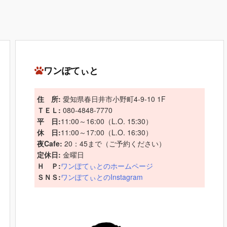
ワンぽてぃと
住 所:
愛知県春日井市小野町4-9-10 1F
ＴＥＬ:
080-4848-7770
平 日:
11:00～16:00（L.O. 15:30）
休 日:
11:00～17:00（L.O. 16:30）
夜Cafe:
20：45まで（ご予約ください）
定休日:
金曜日
Ｈ Ｐ:
ワンぽてぃとのホームページ
ＳＮＳ:
ワンぽてぃとのInstagram