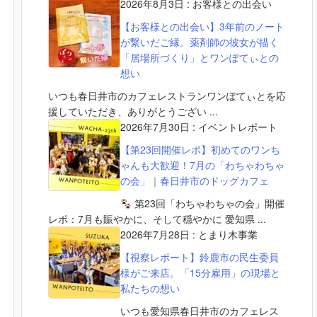
2026年8月3日
:
お客様との出会い
【お客様との出会い】3年前のノート
が繋いだご縁。薬剤師の彼女が描く
「居場所づくり」とワンぽてぃとの
想い
いつも春日井市のカフェレストランワンぽてぃとを応
援していただき、ありがとうござい ...
2026年7月30日
:
イベントレポート
【第23回開催レポ】初めてのワンち
ゃんも大歓迎！7月の「わちゃわちゃ
の会」｜春日井市のドッグカフェ
第23回「わちゃわちゃの会」開催
レポ：7月も賑やかに、そして穏やかに 愛知県 ...
2026年7月28日
:
とまり木事業
【視察レポート】鈴鹿市の民生委員
様がご来店。「15分雇用」の現場と
私たちの想い
いつも愛知県春日井市のカフェレス