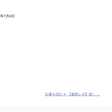
6年7月4日
記事を読む
【最新レポ】新し ...