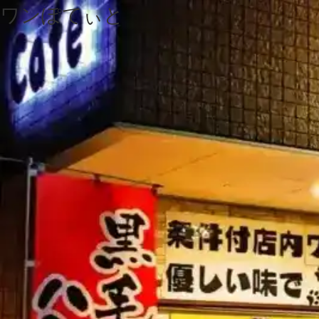
ワンぽてぃと