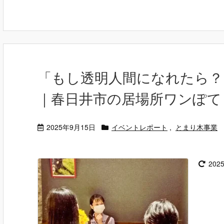
「もし透明人間になれたら？
｜春日井市の居場所ワンぽて
2025年9月15日
イベントレポート
,
とまり木事業
202