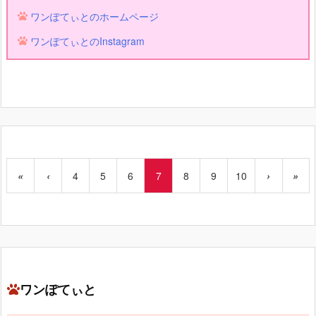
ワンぽてぃとのホームページ
ワンぽてぃとのInstagram
«
‹
4
5
6
7
8
9
10
›
»
ワンぽてぃと