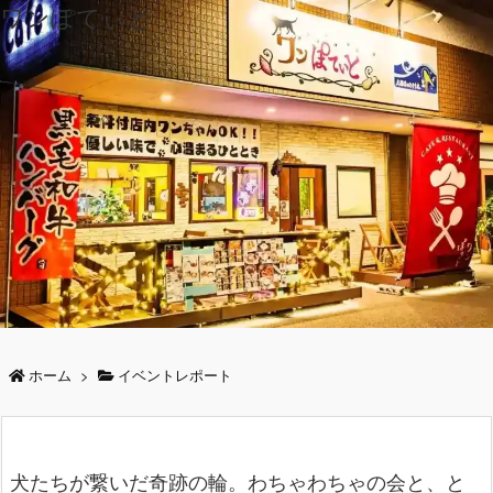
ワンぽてぃと
ホーム
>
イベントレポート
犬たちが繋いだ奇跡の輪。わちゃわちゃの会と、と