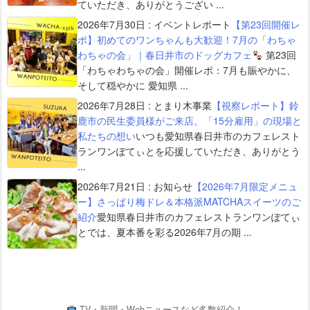
ていただき、ありがとうござい ...
2026年7月30日
:
イベントレポート
【第23回開催レ
ポ】初めてのワンちゃんも大歓迎！7月の「わちゃ
わちゃの会」｜春日井市のドッグカフェ
第23回
「わちゃわちゃの会」開催レポ：7月も賑やかに、
そして穏やかに 愛知県 ...
2026年7月28日
:
とまり木事業
【視察レポート】鈴
鹿市の民生委員様がご来店。「15分雇用」の現場と
私たちの想い
いつも愛知県春日井市のカフェレスト
ランワンぽてぃとを応援していただき、ありがとう
...
2026年7月21日
:
お知らせ
【2026年7月限定メニュ
ー】さっぱり梅ドレ＆本格派MATCHAスイーツのご
紹介
愛知県春日井市のカフェレストランワンぽてぃ
とでは、夏本番を彩る2026年7月の期 ...
TV・新聞・Webニュースなど多数紹介！