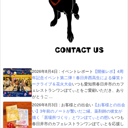
2026年8月4日
:
イベントレポート
【開催レポ】4周
年記念イベント第二弾！春日井西高生による爆笑ト
ークライブ＆花火大会
いつも愛知県春日井市のカフ
ェレストランワンぽてぃとをご愛顧いただき、あり
がとうご ...
2026年8月3日
:
お客様との出会い
【お客様との出会
い】3年前のノートが繋いだご縁。薬剤師の彼女が
描く「居場所づくり」とワンぽてぃとの想い
いつも
春日井市のカフェレストランワンぽてぃとを応援し