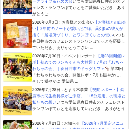
ークライブ＆花火大会
いつも愛知県春日井市のカフ
ェレストランワンぽてぃとをご愛顧いただき、あり
がとうご ...
2026年8月3日
:
お客様との出会い
【お客様との出会
い】3年前のノートが繋いだご縁。薬剤師の彼女が
描く「居場所づくり」とワンぽてぃとの想い
いつも
春日井市のカフェレストランワンぽてぃとを応援し
ていただき、ありがとうござい ...
2026年7月30日
:
イベントレポート
【第23回開催レ
ポ】初めてのワンちゃんも大歓迎！7月の「わちゃ
わちゃの会」｜春日井市のドッグカフェ
第23回
「わちゃわちゃの会」開催レポ：7月も賑やかに、
そして穏やかに 愛知県 ...
2026年7月28日
:
とまり木事業
【視察レポート】鈴
鹿市の民生委員様がご来店。「15分雇用」の現場と
私たちの想い
いつも愛知県春日井市のカフェレスト
ランワンぽてぃとを応援していただき、ありがとう
...
2026年7月21日
:
お知らせ
【2026年7月限定メニュ