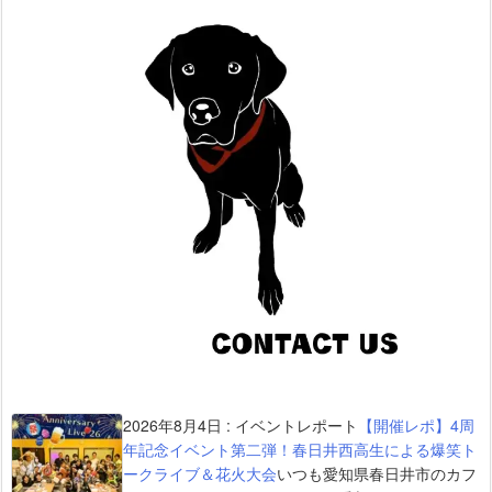
2026年8月4日
:
イベントレポート
【開催レポ】4周
年記念イベント第二弾！春日井西高生による爆笑ト
ークライブ＆花火大会
いつも愛知県春日井市のカフ