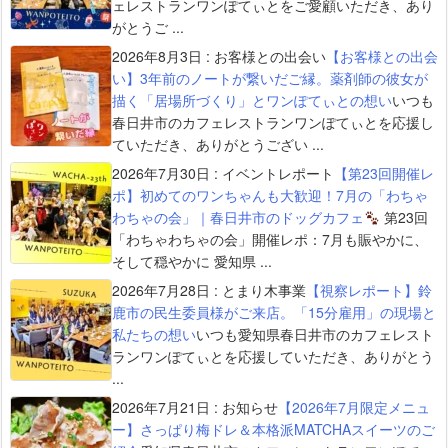
ェレストランワンぽてぃとをご愛顧いただき、あり
がとうご ...
2026年8月3日
:
お客様との出会い
【お客様との出会
い】3年前のノートが繋いだご縁。薬剤師の彼女が
描く「居場所づくり」とワンぽてぃとの想い
いつも
春日井市のカフェレストランワンぽてぃとを応援し
ていただき、ありがとうござい ...
2026年7月30日
:
イベントレポート
【第23回開催レ
ポ】初めてのワンちゃんも大歓迎！7月の「わちゃ
わちゃの会」｜春日井市のドッグカフェ
第23回
「わちゃわちゃの会」開催レポ：7月も賑やかに、
そして穏やかに 愛知県 ...
2026年7月28日
:
とまり木事業
【視察レポート】鈴
鹿市の民生委員様がご来店。「15分雇用」の現場と
私たちの想い
いつも愛知県春日井市のカフェレスト
ランワンぽてぃとを応援していただき、ありがとう
...
2026年7月21日
:
お知らせ
【2026年7月限定メニュ
ー】さっぱり梅ドレ＆本格派MATCHAスイーツのご