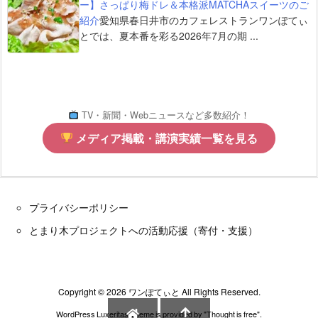
ー】さっぱり梅ドレ＆本格派MATCHAスイーツのご
紹介
愛知県春日井市のカフェレストランワンぽてぃ
とでは、夏本番を彩る2026年7月の期 ...
TV・新聞・Webニュースなど多数紹介！
メディア掲載・講演実績一覧を見る
プライバシーポリシー
とまり木プロジェクトへの活動応援（寄付・支援）
Copyright ©
2026
ワンぽてぃと
All Rights Reserved.
WordPress Luxeritas Theme is provided by "
Thought is free
".