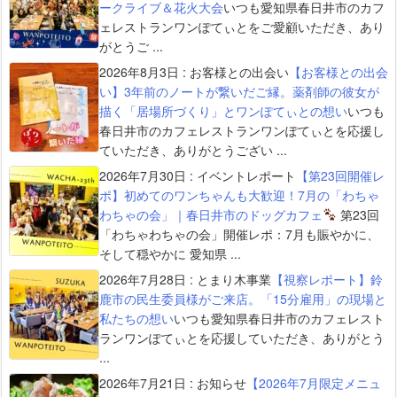
ークライブ＆花火大会
いつも愛知県春日井市のカフ
ェレストランワンぽてぃとをご愛顧いただき、あり
がとうご ...
2026年8月3日
:
お客様との出会い
【お客様との出会
い】3年前のノートが繋いだご縁。薬剤師の彼女が
描く「居場所づくり」とワンぽてぃとの想い
いつも
春日井市のカフェレストランワンぽてぃとを応援し
ていただき、ありがとうござい ...
2026年7月30日
:
イベントレポート
【第23回開催レ
ポ】初めてのワンちゃんも大歓迎！7月の「わちゃ
わちゃの会」｜春日井市のドッグカフェ
第23回
「わちゃわちゃの会」開催レポ：7月も賑やかに、
そして穏やかに 愛知県 ...
2026年7月28日
:
とまり木事業
【視察レポート】鈴
鹿市の民生委員様がご来店。「15分雇用」の現場と
私たちの想い
いつも愛知県春日井市のカフェレスト
ランワンぽてぃとを応援していただき、ありがとう
...
2026年7月21日
:
お知らせ
【2026年7月限定メニュ