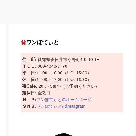
ワンぽてぃと
住 所:
愛知県春日井市小野町4-9-10 1F
ＴＥＬ:
080-4848-7770
平 日:
11:00～16:00（L.O. 15:30）
休 日:
11:00～17:00（L.O. 16:30）
夜Cafe:
20：45まで（ご予約ください）
定休日:
金曜日
Ｈ Ｐ:
ワンぽてぃとのホームページ
ＳＮＳ:
ワンぽてぃとのInstagram