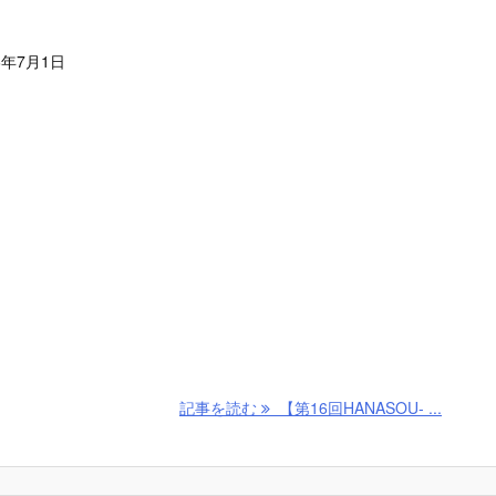
6年7月1日
記事を読む
【第16回HANASOU- ...