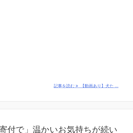
記事を読む
【動画あり】犬た ...
寄付で」温かいお気持ちが続い