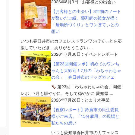
2026年8月3日
:
お客様との出会い
【お客様との出会い】3年前のノート
が繋いだご縁。薬剤師の彼女が描く
「居場所づくり」とワンぽてぃとの
想い
いつも春日井市のカフェレストランワンぽてぃとを応
援していただき、ありがとうござい ...
2026年7月30日
:
イベントレポート
【第23回開催レポ】初めてのワンち
ゃんも大歓迎！7月の「わちゃわちゃ
の会」｜春日井市のドッグカフェ
第23回「わちゃわちゃの会」開催
レポ：7月も賑やかに、そして穏やかに 愛知県 ...
2026年7月28日
:
とまり木事業
【視察レポート】鈴鹿市の民生委員
様がご来店。「15分雇用」の現場と
私たちの想い
いつも愛知県春日井市のカフェレス