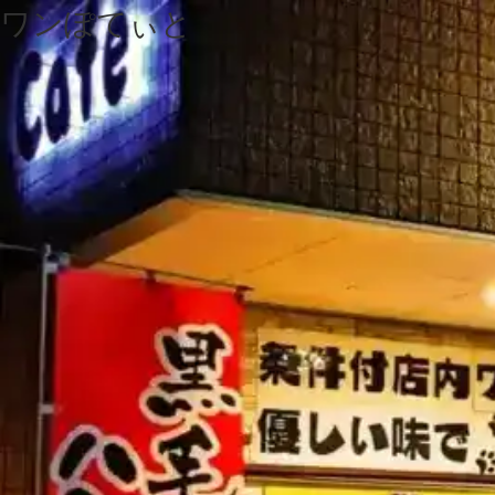
ワンぽてぃと