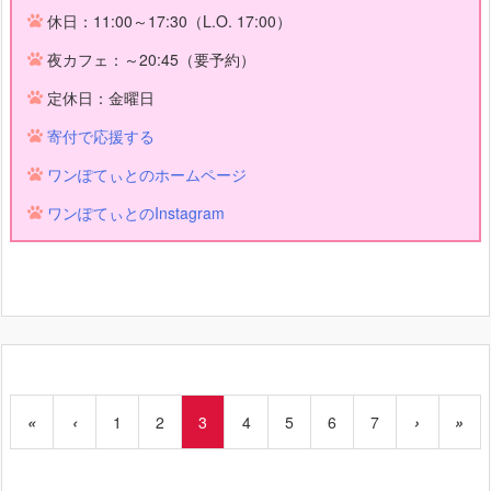
休日：11:00～17:30（L.O. 17:00）
夜カフェ：～20:45（要予約）
定休日：金曜日
寄付で応援する
ワンぽてぃとのホームページ
ワンぽてぃとのInstagram
«
‹
1
2
3
4
5
6
7
›
»