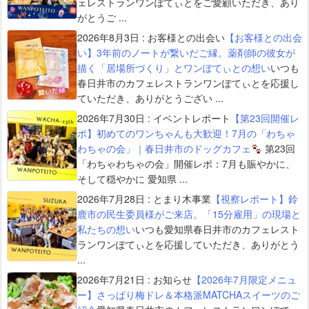
ェレストランワンぽてぃとをご愛顧いただき、あり
がとうご ...
2026年8月3日
:
お客様との出会い
【お客様との出会
い】3年前のノートが繋いだご縁。薬剤師の彼女が
描く「居場所づくり」とワンぽてぃとの想い
いつも
春日井市のカフェレストランワンぽてぃとを応援し
ていただき、ありがとうござい ...
2026年7月30日
:
イベントレポート
【第23回開催レ
ポ】初めてのワンちゃんも大歓迎！7月の「わちゃ
わちゃの会」｜春日井市のドッグカフェ
第23回
「わちゃわちゃの会」開催レポ：7月も賑やかに、
そして穏やかに 愛知県 ...
2026年7月28日
:
とまり木事業
【視察レポート】鈴
鹿市の民生委員様がご来店。「15分雇用」の現場と
私たちの想い
いつも愛知県春日井市のカフェレスト
ランワンぽてぃとを応援していただき、ありがとう
...
2026年7月21日
:
お知らせ
【2026年7月限定メニュ
ー】さっぱり梅ドレ＆本格派MATCHAスイーツのご