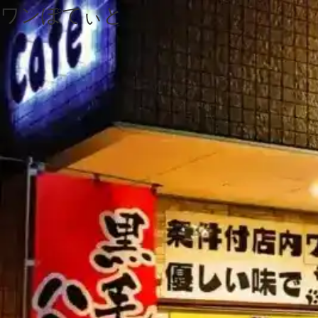
ワンぽてぃと