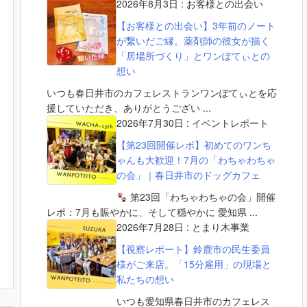
2026年8月3日
:
お客様との出会い
【お客様との出会い】3年前のノート
が繋いだご縁。薬剤師の彼女が描く
「居場所づくり」とワンぽてぃとの
想い
いつも春日井市のカフェレストランワンぽてぃとを応
援していただき、ありがとうござい ...
2026年7月30日
:
イベントレポート
【第23回開催レポ】初めてのワンち
ゃんも大歓迎！7月の「わちゃわちゃ
の会」｜春日井市のドッグカフェ
第23回「わちゃわちゃの会」開催
レポ：7月も賑やかに、そして穏やかに 愛知県 ...
2026年7月28日
:
とまり木事業
【視察レポート】鈴鹿市の民生委員
様がご来店。「15分雇用」の現場と
私たちの想い
いつも愛知県春日井市のカフェレス