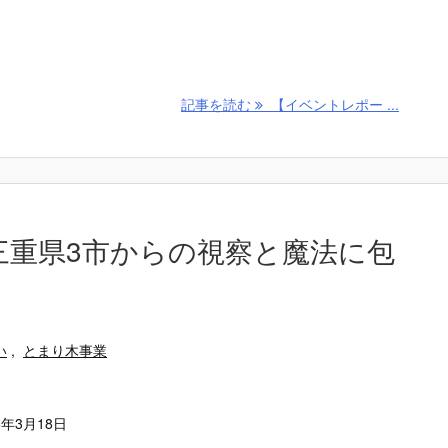
記事を読む
【イベントレポー ...
：三重県3市からの視察と魔法に包
い
,
とまり木事業
6年3月18日