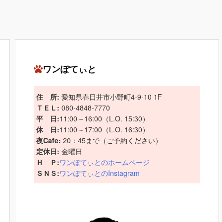
ワンぽてぃと
住 所:
愛知県春日井市小野町4-9-10 1F
ＴＥＬ:
080-4848-7770
平 日:
11:00～16:00（L.O. 15:30）
休 日:
11:00～17:00（L.O. 16:30）
夜Cafe:
20：45まで（ご予約ください）
定休日:
金曜日
Ｈ Ｐ:
ワンぽてぃとのホームページ
ＳＮＳ:
ワンぽてぃとのInstagram