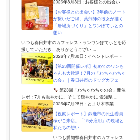
2026年8月3日
:
お客様との出会い
【お客様との出会い】3年前のノート
が繋いだご縁。薬剤師の彼女が描く
「居場所づくり」とワンぽてぃとの
想い
いつも春日井市のカフェレストランワンぽてぃとを応
援していただき、ありがとうござい ...
2026年7月30日
:
イベントレポート
【第23回開催レポ】初めてのワンち
ゃんも大歓迎！7月の「わちゃわちゃ
の会」｜春日井市のドッグカフェ
第23回「わちゃわちゃの会」開催
レポ：7月も賑やかに、そして穏やかに 愛知県 ...
2026年7月28日
:
とまり木事業
【視察レポート】鈴鹿市の民生委員
様がご来店。「15分雇用」の現場と
私たちの想い
いつも愛知県春日井市のカフェレス