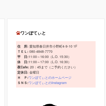
ワンぽてぃと
住 所:
愛知県春日井市小野町4-9-10 1F
ＴＥＬ:
080-4848-7770
平 日:
11:00～16:00（L.O. 15:30）
休 日:
11:00～17:00（L.O. 16:30）
夜Cafe:
20：45まで（ご予約ください）
定休日:
金曜日
Ｈ Ｐ:
ワンぽてぃとのホームページ
ＳＮＳ:
ワンぽてぃとのInstagram