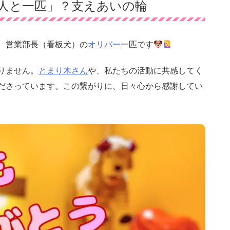
人と一匹」？支えあいの輪
、営業部長（看板犬）の
オリバー
一匹です
りません。
とまり木さん
や、私たちの活動に共感してく
ださっています。この繋がりに、日々心から感謝してい