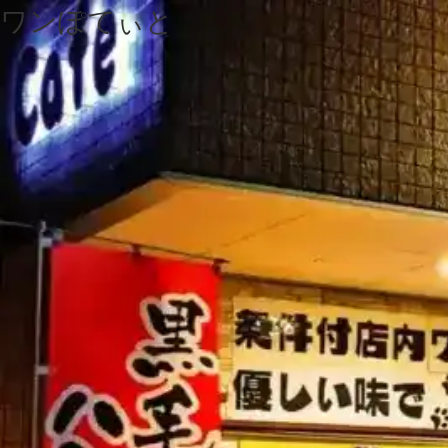
ワンぽてぃと