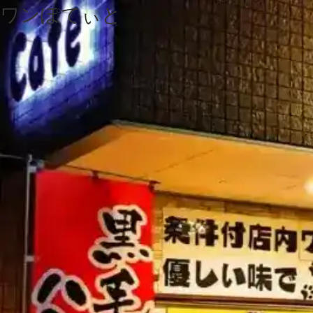
ワンぽてぃと