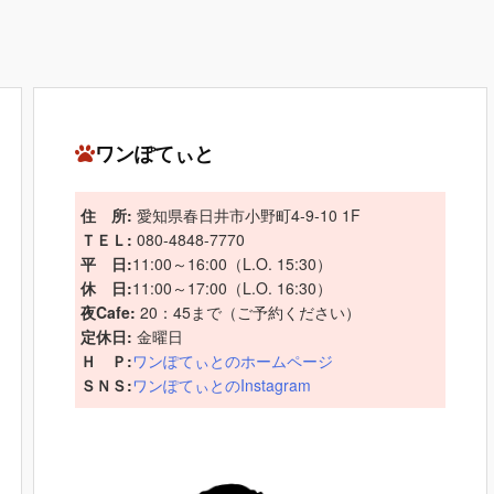
ワンぽてぃと
住 所:
愛知県春日井市小野町4-9-10 1F
ＴＥＬ:
080-4848-7770
平 日:
11:00～16:00（L.O. 15:30）
休 日:
11:00～17:00（L.O. 16:30）
夜Cafe:
20：45まで（ご予約ください）
定休日:
金曜日
Ｈ Ｐ:
ワンぽてぃとのホームページ
ＳＮＳ:
ワンぽてぃとのInstagram