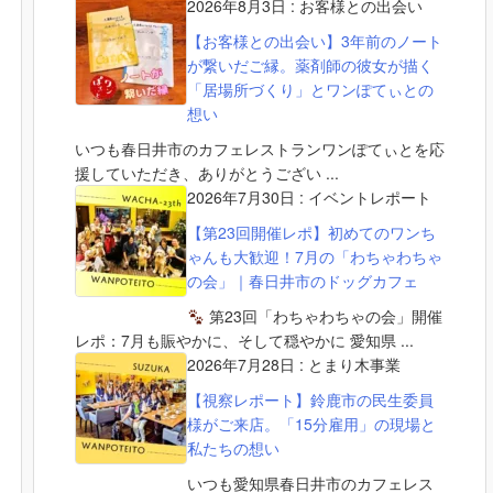
2026年8月3日
:
お客様との出会い
【お客様との出会い】3年前のノート
が繋いだご縁。薬剤師の彼女が描く
「居場所づくり」とワンぽてぃとの
想い
いつも春日井市のカフェレストランワンぽてぃとを応
援していただき、ありがとうござい ...
2026年7月30日
:
イベントレポート
【第23回開催レポ】初めてのワンち
ゃんも大歓迎！7月の「わちゃわちゃ
の会」｜春日井市のドッグカフェ
第23回「わちゃわちゃの会」開催
レポ：7月も賑やかに、そして穏やかに 愛知県 ...
2026年7月28日
:
とまり木事業
【視察レポート】鈴鹿市の民生委員
様がご来店。「15分雇用」の現場と
私たちの想い
いつも愛知県春日井市のカフェレス