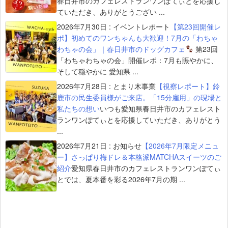
春日井市のカフェレストランワンぽてぃとを応援し
ていただき、ありがとうござい ...
2026年7月30日
:
イベントレポート
【第23回開催レ
ポ】初めてのワンちゃんも大歓迎！7月の「わちゃ
わちゃの会」｜春日井市のドッグカフェ
第23回
「わちゃわちゃの会」開催レポ：7月も賑やかに、
そして穏やかに 愛知県 ...
2026年7月28日
:
とまり木事業
【視察レポート】鈴
鹿市の民生委員様がご来店。「15分雇用」の現場と
私たちの想い
いつも愛知県春日井市のカフェレスト
ランワンぽてぃとを応援していただき、ありがとう
...
2026年7月21日
:
お知らせ
【2026年7月限定メニュ
ー】さっぱり梅ドレ＆本格派MATCHAスイーツのご
紹介
愛知県春日井市のカフェレストランワンぽてぃ
とでは、夏本番を彩る2026年7月の期 ...