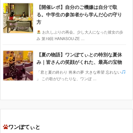
【開催レポ】自分のご機嫌は自分で取
る。中学生の参加者から学んだ心の守り
方
お久しぶりの再会。少し大人になった彼女の歩
み 第19回 HANASOU-ZE ...
【夏の物語】ワンぽてぃとの特別な夏休
み｜皆さんの笑顔がくれた、最高の宝物
「君と夏の終わり 将来の夢 大きな希望 忘れない
」 この歌がぴったりな、ワンぽ ...
ワンぽてぃと