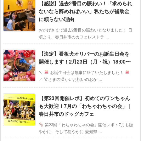
【感謝】過去2番目の賑わい！「求められ
ないなら辞めればいい」私たちが補助金
に頼らない理由
おかげさまで過去2番目の賑わいとなりました！ 日
頃より、春日井市のカフェレストラ ...
【決定】看板犬オリバーのお誕生日会を
開催します！2月23日（月・祝）18:00〜
＼
お誕生日会は無事に終了いたしました！
／ 皆さまの温かいお祝いのおか ...
【第23回開催レポ】初めてのワンちゃん
も大歓迎！7月の「わちゃわちゃの会」｜
春日井市のドッグカフェ
第23回「わちゃわちゃの会」開催レポ：7月も賑
やかに、そして穏やかに 愛知県 ...