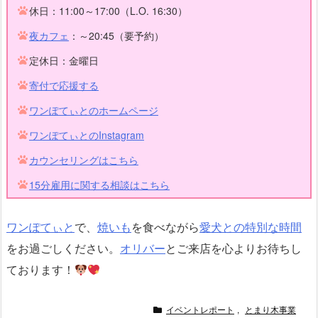
休日：11:00～17:00（L.O. 16:30）
夜カフェ
：～20:45（要予約）
定休日：金曜日
寄付で応援する
ワンぽてぃとのホームページ
ワンぽてぃとのInstagram
カウンセリングはこちら
15分雇用に関する相談はこちら
ワンぽてぃと
で、
焼いも
を食べながら
愛犬との特別な時間
をお過ごしください。
オリバー
とご来店を心よりお待ちし
ております！
イベントレポート
,
とまり木事業