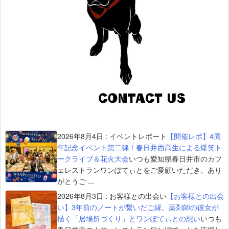
2026年8月4日
:
イベントレポート
【開催レポ】4周
年記念イベント第二弾！春日井西高生による爆笑ト
ークライブ＆花火大会
いつも愛知県春日井市のカフ
ェレストランワンぽてぃとをご愛顧いただき、あり
がとうご ...
2026年8月3日
:
お客様との出会い
【お客様との出会
い】3年前のノートが繋いだご縁。薬剤師の彼女が
描く「居場所づくり」とワンぽてぃとの想い
いつも