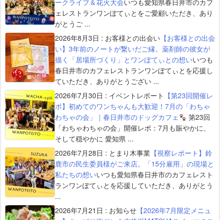
ークライブ＆花火大会
いつも愛知県春日井市のカフ
ェレストランワンぽてぃとをご愛顧いただき、あり
がとうご ...
2026年8月3日
:
お客様との出会い
【お客様との出会
い】3年前のノートが繋いだご縁。薬剤師の彼女が
描く「居場所づくり」とワンぽてぃとの想い
いつも
春日井市のカフェレストランワンぽてぃとを応援し
ていただき、ありがとうござい ...
2026年7月30日
:
イベントレポート
【第23回開催レ
ポ】初めてのワンちゃんも大歓迎！7月の「わちゃ
わちゃの会」｜春日井市のドッグカフェ
第23回
「わちゃわちゃの会」開催レポ：7月も賑やかに、
そして穏やかに 愛知県 ...
2026年7月28日
:
とまり木事業
【視察レポート】鈴
鹿市の民生委員様がご来店。「15分雇用」の現場と
私たちの想い
いつも愛知県春日井市のカフェレスト
ランワンぽてぃとを応援していただき、ありがとう
...
2026年7月21日
:
お知らせ
【2026年7月限定メニュ