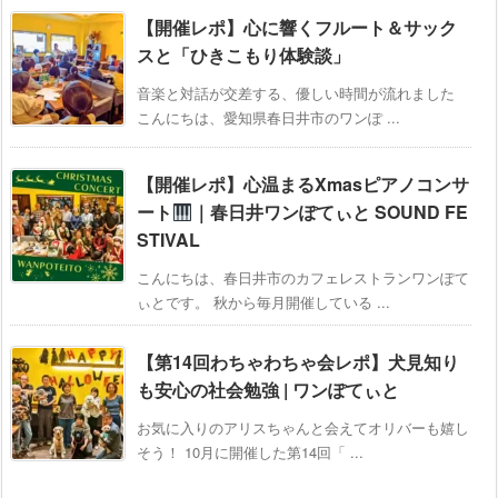
【開催レポ】心に響くフルート＆サック
スと「ひきこもり体験談」
音楽と対話が交差する、優しい時間が流れました
こんにちは、愛知県春日井市のワンぽ ...
【開催レポ】心温まるXmasピアノコンサ
ート
｜春日井ワンぽてぃと SOUND FE
STIVAL
こんにちは、春日井市のカフェレストランワンぽて
ぃとです。 秋から毎月開催している ...
【第14回わちゃわちゃ会レポ】犬見知り
も安心の社会勉強 | ワンぽてぃと
お気に入りのアリスちゃんと会えてオリバーも嬉し
そう！ 10月に開催した第14回「 ...