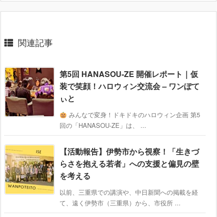
関連記事
第5回 HANASOU-ZE 開催レポート｜仮
装で笑顔！ハロウィン交流会 – ワンぽて
ぃと
みんなで変身！ドキドキのハロウィン企画 第5
回の「HANASOU-ZE」は、 ...
【活動報告】伊勢市から視察！「生きづ
らさを抱える若者」への支援と偏見の壁
を考える
以前、三重県での講演や、中日新聞への掲載を経
て、遠く伊勢市（三重県）から、市役所 ...