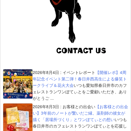
2026年8月4日
:
イベントレポート
【開催レポ】4周
年記念イベント第二弾！春日井西高生による爆笑ト
ークライブ＆花火大会
いつも愛知県春日井市のカフ
ェレストランワンぽてぃとをご愛顧いただき、あり
がとうご ...
2026年8月3日
:
お客様との出会い
【お客様との出会
い】3年前のノートが繋いだご縁。薬剤師の彼女が
描く「居場所づくり」とワンぽてぃとの想い
いつも
春日井市のカフェレストランワンぽてぃとを応援し