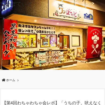
ワンぽてぃと
ホーム
>
【第4回わちゃわちゃ会レポ】「うちの子、吠えなく