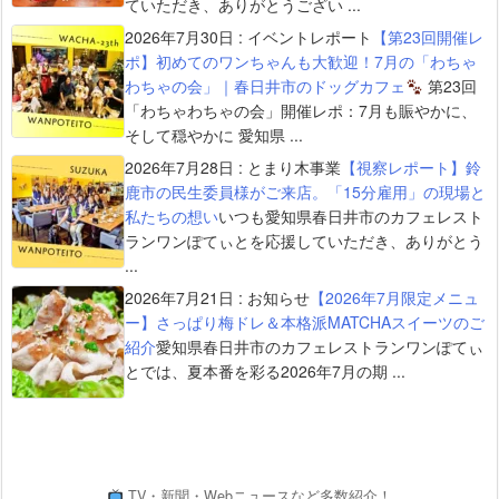
ていただき、ありがとうござい ...
2026年7月30日
:
イベントレポート
【第23回開催レ
ポ】初めてのワンちゃんも大歓迎！7月の「わちゃ
わちゃの会」｜春日井市のドッグカフェ
第23回
「わちゃわちゃの会」開催レポ：7月も賑やかに、
そして穏やかに 愛知県 ...
2026年7月28日
:
とまり木事業
【視察レポート】鈴
鹿市の民生委員様がご来店。「15分雇用」の現場と
私たちの想い
いつも愛知県春日井市のカフェレスト
ランワンぽてぃとを応援していただき、ありがとう
...
2026年7月21日
:
お知らせ
【2026年7月限定メニュ
ー】さっぱり梅ドレ＆本格派MATCHAスイーツのご
紹介
愛知県春日井市のカフェレストランワンぽてぃ
とでは、夏本番を彩る2026年7月の期 ...
TV・新聞・Webニュースなど多数紹介！