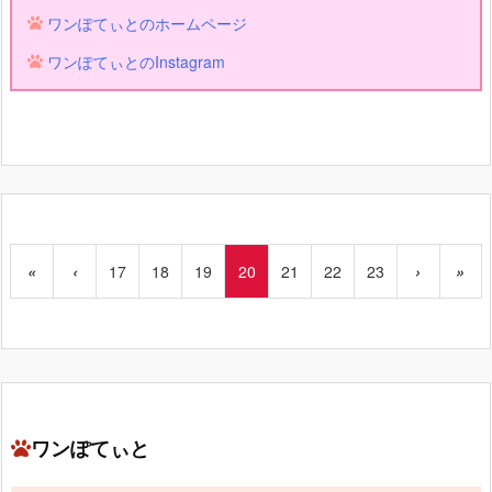
ワンぽてぃとのホームページ
ワンぽてぃとのInstagram
«
‹
17
18
19
20
21
22
23
›
»
ワンぽてぃと