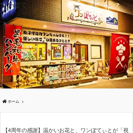
ワンぽてぃと
ホーム
>
【4周年の感謝】温かいお花と、ワンぽてぃとが「視