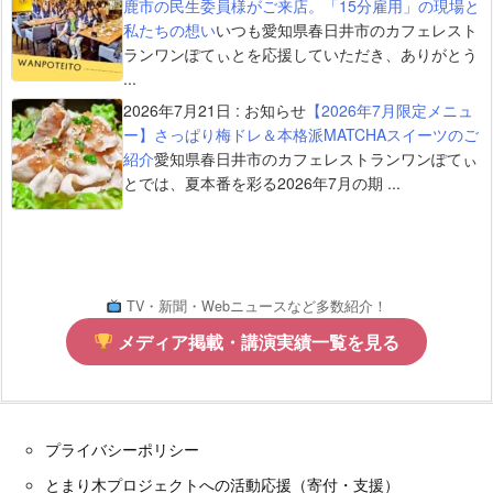
鹿市の民生委員様がご来店。「15分雇用」の現場と
私たちの想い
いつも愛知県春日井市のカフェレスト
ランワンぽてぃとを応援していただき、ありがとう
...
2026年7月21日
:
お知らせ
【2026年7月限定メニュ
ー】さっぱり梅ドレ＆本格派MATCHAスイーツのご
紹介
愛知県春日井市のカフェレストランワンぽてぃ
とでは、夏本番を彩る2026年7月の期 ...
TV・新聞・Webニュースなど多数紹介！
メディア掲載・講演実績一覧を見る
プライバシーポリシー
とまり木プロジェクトへの活動応援（寄付・支援）