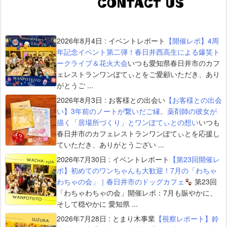
2026年8月4日
:
イベントレポート
【開催レポ】4周
年記念イベント第二弾！春日井西高生による爆笑ト
ークライブ＆花火大会
いつも愛知県春日井市のカフ
ェレストランワンぽてぃとをご愛顧いただき、あり
がとうご ...
2026年8月3日
:
お客様との出会い
【お客様との出会
い】3年前のノートが繋いだご縁。薬剤師の彼女が
描く「居場所づくり」とワンぽてぃとの想い
いつも
春日井市のカフェレストランワンぽてぃとを応援し
ていただき、ありがとうござい ...
2026年7月30日
:
イベントレポート
【第23回開催レ
ポ】初めてのワンちゃんも大歓迎！7月の「わちゃ
わちゃの会」｜春日井市のドッグカフェ
第23回
「わちゃわちゃの会」開催レポ：7月も賑やかに、
そして穏やかに 愛知県 ...
2026年7月28日
:
とまり木事業
【視察レポート】鈴