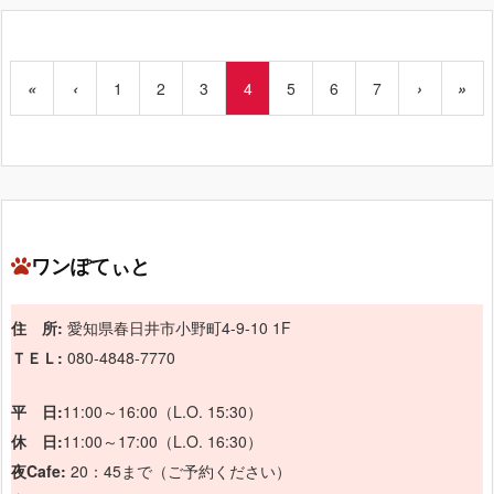
«
‹
1
2
3
4
5
6
7
›
»
ワンぽてぃと
住 所:
愛知県春日井市小野町4-9-10 1F
ＴＥＬ:
080-4848-7770
平 日:
11:00～16:00（L.O. 15:30）
休 日:
11:00～17:00（L.O. 16:30）
夜Cafe:
20：45まで（ご予約ください）