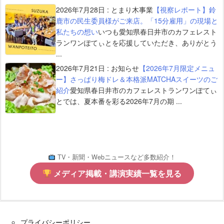
2026年7月28日
:
とまり木事業
【視察レポート】鈴
鹿市の民生委員様がご来店。「15分雇用」の現場と
私たちの想い
いつも愛知県春日井市のカフェレスト
ランワンぽてぃとを応援していただき、ありがとう
...
2026年7月21日
:
お知らせ
【2026年7月限定メニュ
ー】さっぱり梅ドレ＆本格派MATCHAスイーツのご
紹介
愛知県春日井市のカフェレストランワンぽてぃ
とでは、夏本番を彩る2026年7月の期 ...
TV・新聞・Webニュースなど多数紹介！
メディア掲載・講演実績一覧を見る
プライバシーポリシー