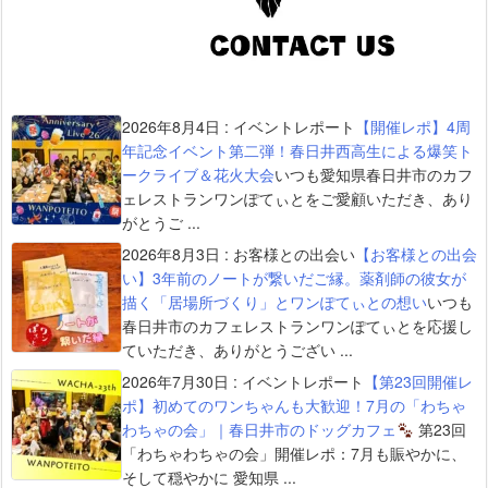
2026年8月4日
:
イベントレポート
【開催レポ】4周
年記念イベント第二弾！春日井西高生による爆笑ト
ークライブ＆花火大会
いつも愛知県春日井市のカフ
ェレストランワンぽてぃとをご愛顧いただき、あり
がとうご ...
2026年8月3日
:
お客様との出会い
【お客様との出会
い】3年前のノートが繋いだご縁。薬剤師の彼女が
描く「居場所づくり」とワンぽてぃとの想い
いつも
春日井市のカフェレストランワンぽてぃとを応援し
ていただき、ありがとうござい ...
2026年7月30日
:
イベントレポート
【第23回開催レ
ポ】初めてのワンちゃんも大歓迎！7月の「わちゃ
わちゃの会」｜春日井市のドッグカフェ
第23回
「わちゃわちゃの会」開催レポ：7月も賑やかに、
そして穏やかに 愛知県 ...