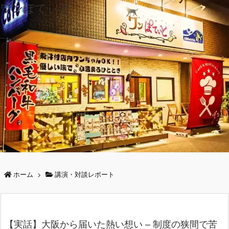
ワンぽてぃと
ホーム
>
講演・対談レポート
【実話】大阪から届いた熱い想い – 制度の狭間で苦